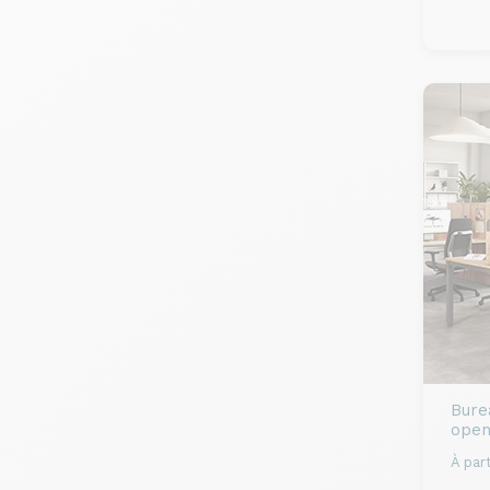
Bure
open
À part