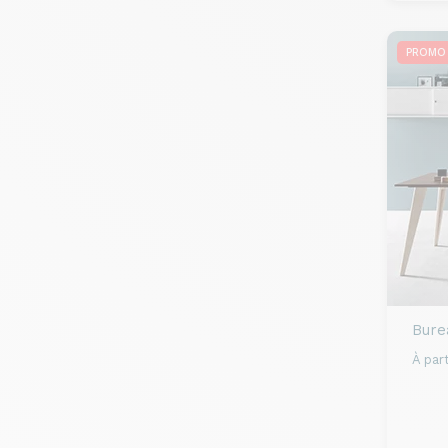
PROMO
Bure
À part