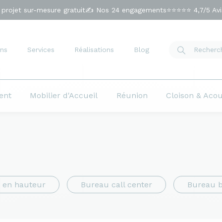
 projet sur-mesure gratuit
✍️ Nos 24 engagements
⭐⭐⭐⭐⭐ 4,7/5 Avis
ns
Services
Réalisations
Blog
ent
Mobilier d'Accueil
Réunion
Cloison & Aco
e en hauteur
Bureau call center
Bureau 