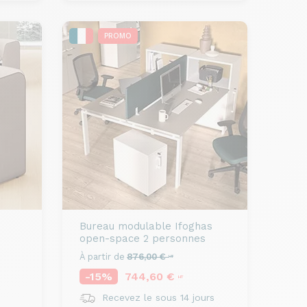
PROMO
Bureau modulable
Ifoghas
open-space 2 personnes
À partir de
876,00 €
HT
-15%
744,60 €
HT
Recevez le sous 14 jours