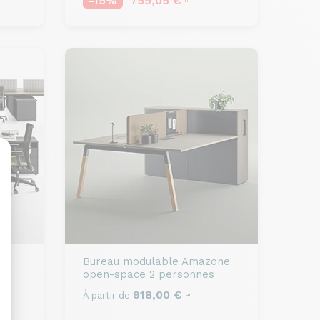
-15%
759,05 €
HT
sonnalisez vos Options
Bureau modulable
Amazone
open-space 2 personnes
918,00 €
À partir de
HT