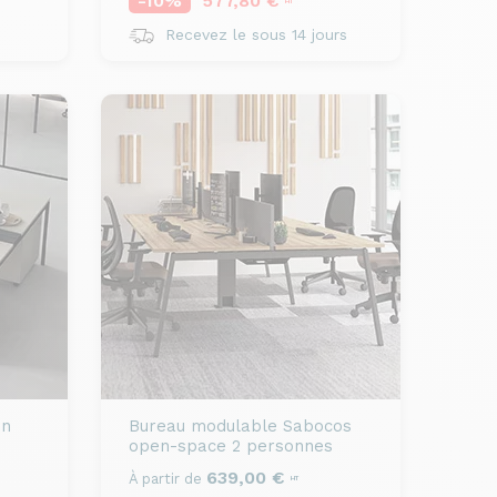
-10%
577,80 €
HT
Recevez le sous 14 jours
n
Bureau modulable
Sabocos
open-space 2 personnes
639,00 €
À partir de
HT