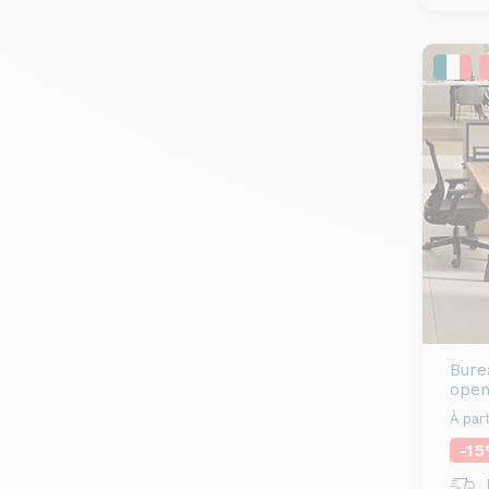
Bure
open
À part
-1
R