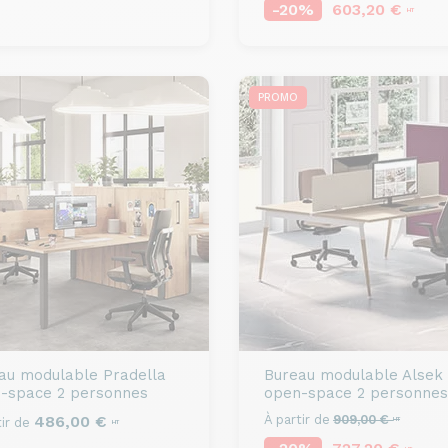
-20%
603,20 €
HT
PROMO
au modulable
Pradella
Bureau modulable
Alsek
-space 2 personnes
open-space 2 personnes
486,00 €
À partir de
909,00 €
ir de
HT
HT