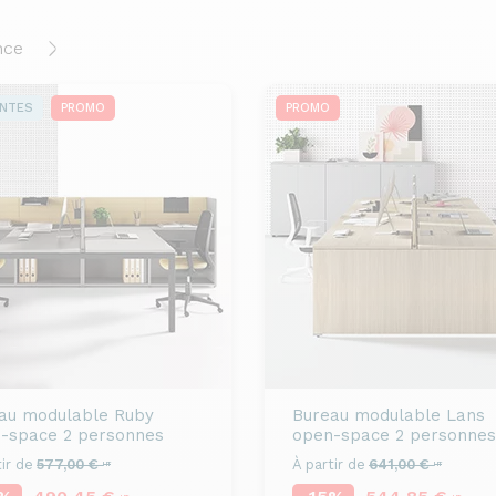
nce
ENTES
PROMO
PROMO
au modulable
Ruby
Bureau modulable
Lans
-space 2 personnes
open-space 2 personnes
ir de
577,00 €
À partir de
641,00 €
HT
HT