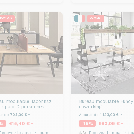
PROMO
PROMO
au modulable
Taconnaz
Bureau modulable
Fundy
-space 2 personnes
coworking
ir de
724,00 €
À partir de
1 133,00 €
HT
HT
5%
615,40 €
-15%
963,05 €
HT
HT
ecevez le sous 14 jours
Recevez le sous 14 jou