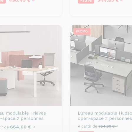
5%
490,45 €
-15%
544,85 €
HT
HT
PROMO
au modulable
Trièves
Bureau modulable
Hudso
-space 2 personnes
open-space 2 personnes
664,00 €
À partir de
754,00 €
ir de
HT
HT