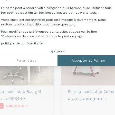
Ils participent à rendre votre navigation plus harmonieuse. Refuser tous
les cookies peut limiter les fonctionnalités de notre site web.
Votre choix est enregistré et peut être modifié à tout moment. Nous
PROMO
restons à votre disposition pour toute question.
Pour modifier vos préférences par la suite, cliquez sur le lien
'Préférences de cookies' situé dans le pied de page.
politique de confidentialité
Paramètres
Accepter et Fermer
au modulable
Bourget
Bureau modulable
Come
ir de
401,00 €
881,00 €
HT
À partir de
HT
%
380,95 €
HT