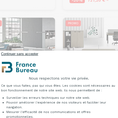
-20%
727,20 €
HT
PROMO
Continuer sans accepter
Nous respectons votre vie privée.
Plateforme de Gestion du Consentement : Per
Ce que vous faites, pas qui vous êtes. Les cookies sont nécessaires au
bon fonctionnement de notre site web. Ils nous permettent de :
au modulable
Codos
Bureau modulable
Santis
Surveiller les erreurs techniques sur notre site web.
-space 2 personnes
open-space 2 personnes
Pouvoir améliorer l'expérience de nos visiteurs et faciliter leur
navigation.
ir de
944,00 €
À partir de
925,00 €
HT
HT
Mesurer l'efficacité de nos communications et offres
0%
755,20 €
-15%
786,25 €
Axeptio consent
HT
HT
promotionnelles.