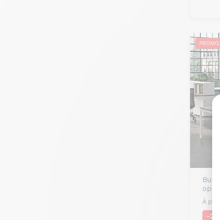
PROMO
Bure
open
À part
-2