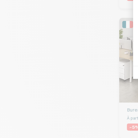
Bure
À part
-5