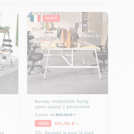
PROMO
Bureau modulable
Fundy
open-space 2 personnes
À partir de
943,00 €
HT
-15%
801,55 €
HT
rs
Recevez le sous 14 jours