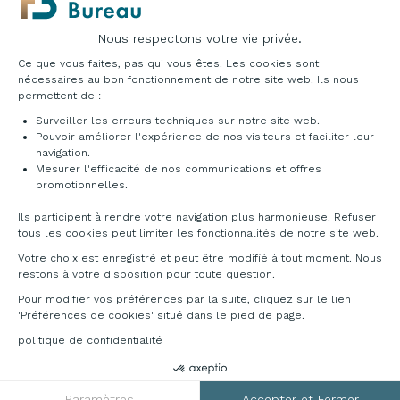
D'autres modèles de bureaux peuvent venir
compléter les meubles rangement ou les
Nous respectons votre vie privée.
armoires. Il s'agit du
bureau avec rangement
:
Plateforme de Gestion du Consentement : Pe
pratique et très utile pour ranger et classer des
Ce que vous faites, pas qui vous êtes. Les cookies sont
documents en dessous du bureau. Le
bureau en
nécessaires au bon fonctionnement de notre site web. Ils nous
bois
quant à lui, vous permettra d'aménager un
permettent de :
espace moderne et vintage.
Surveiller les erreurs techniques sur notre site web.
Pouvoir améliorer l'expérience de nos visiteurs et faciliter leur
OPTEZ POUR UN BUREAU DESIGN :
navigation.
CONTEMPORAIN & TENDANCE
Mesurer l'efficacité de nos communications et offres
Axeptio consent
promotionnelles.
Avec le bureau de direction design Nomos de
Ils participent à rendre votre navigation plus harmonieuse. Refuser
Tecno, c’est le designer Norman Foster qui vous
tous les cookies peut limiter les fonctionnalités de notre site web.
offre un retour à la tradition avec les pieds
Votre choix est enregistré et peut être modifié à tout moment. Nous
satellites. Caractérisé par son squelette métallique
restons à votre disposition pour toute question.
visible sous son plateau verre, ce
bureau en verre
Pour modifier vos préférences par la suite, cliquez sur le lien
d’exception se décline en différents matériaux
'Préférences de cookies' situé dans le pied de page.
pour que vous puissiez composer le bureau qu’il
vous faut. Autant vous démarquer parmis la
politique de confidentialité
multitudes de bureaux au style scandinave présent
aujourd'hui. Avec son plateau en verre il mettra en
valeur votre fauteuil de bureau et chaise de
Paramètres
Accepter et Fermer