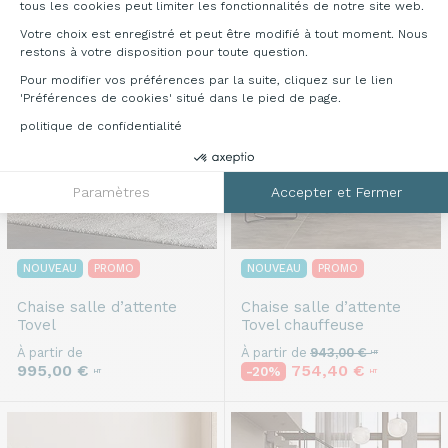
Recevez le sous 7 jours
tous les cookies peut limiter les fonctionnalités de notre site web.
Votre choix est enregistré et peut être modifié à tout moment. Nous
restons à votre disposition pour toute question.
Pour modifier vos préférences par la suite, cliquez sur le lien
'Préférences de cookies' situé dans le pied de page.
politique de confidentialité
Paramètres
Accepter et Fermer
NOUVEAU
PROMO
NOUVEAU
PROMO
Chaise salle d’attente
Chaise salle d’attente
Tovel
Tovel chauffeuse
À partir de
À partir de
943,00 €
HT
995,00 €
754,40 €
-20%
HT
HT