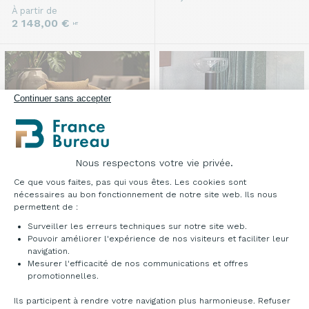
À partir de
2 148,00 €
HT
Continuer sans accepter
Nous respectons votre vie privée.
Plateforme de Gestion du Consentement : Pe
Ce que vous faites, pas qui vous êtes. Les cookies sont
nécessaires au bon fonctionnement de notre site web. Ils nous
permettent de :
NOUVEAU
PROMO
NOUVEAU
PROMO
Surveiller les erreurs techniques sur notre site web.
Chaise salle d’attente
Chaise salle d’attente
Pouvoir améliorer l'expérience de nos visiteurs et faciliter leur
Samsari lounge
Marzini
navigation.
Mesurer l'efficacité de nos communications et offres
Axeptio consent
À partir de
398,00 €
À partir de
HT
promotionnelles.
780,00 €
378,10 €
-5%
HT
HT
Ils participent à rendre votre navigation plus harmonieuse. Refuser
Livraison gratuite