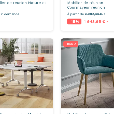
lier de réunion
Nature et
Mobilier de réunion
Courmayeur réunion
sur demande
À partir de
2 287,00 €
HT
-15%
1 943,95 €
HT
PROMO