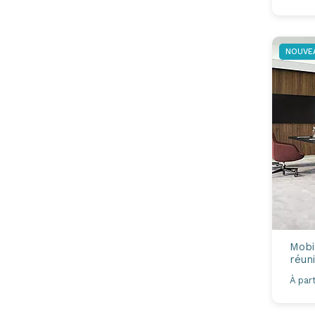
NOUVE
Mobi
réun
À part