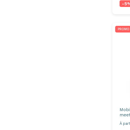
-5
PROMO
Mobi
mee
À part