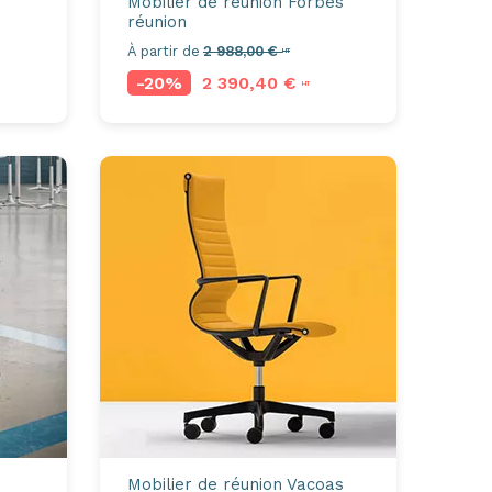
z
Mobilier de réunion
Forbes
réunion
À partir de
2 988,00 €
HT
-20%
2 390,40 €
HT
Mobilier de réunion
Vacoas