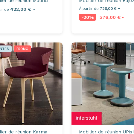
lier de réunion
Maurici
Mobilier de réunion
Bajo
422,00 €
À partir de
720,00 €
ir de
HT
HT
-20%
576,00 €
HT
ENTES
PROMO
lier de réunion
Karma
Mobilier de réunion
UPis1