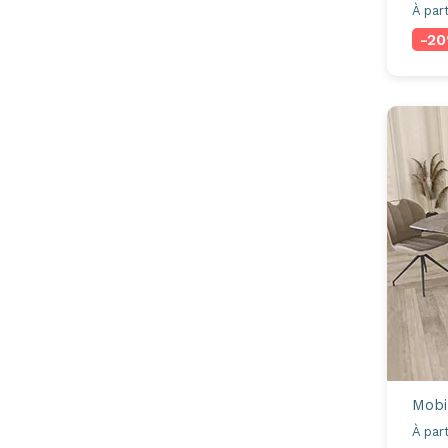
À part
-2
Mobi
À part