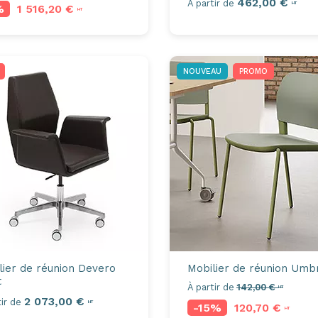
462,00 €
À partir de
HT
%
1 516,20 €
HT
NOUVEAU
PROMO
lier de réunion
Devero
Mobilier de réunion
Umb
t
À partir de
142,00 €
HT
2 073,00 €
ir de
HT
-15%
120,70 €
HT