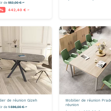
ir de
553,00 €
HT
0%
442,40 €
HT
lier de réunion
Gizeh
Mobilier de réunion
Prade
réunion
ir de
1 596,00 €
HT