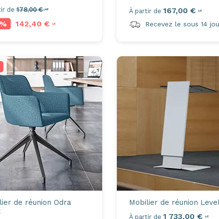
ir de
178,00 €
167,00 €
HT
À partir de
HT
0%
142,40 €
Recevez le sous 14 jou
HT
lier de réunion
Odra
Mobilier de réunion
Leve
t
1 733,00 €
Axeptio consent
À partir de
HT