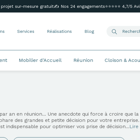
 projet sur-mesure gratuit
✍️ Nos 24 engagements
⭐⭐⭐⭐⭐ 4,7/5 Avis
ns
Services
Réalisations
Blog
ent
Mobilier d'Accueil
Réunion
Cloison & Aco
ar an en réunion… Une anecdote qui force à croire que la 
 phare des grandes et petite décision pour votre entreprise.
 indispensable pour optimiser vos prise de décision...
Lire 