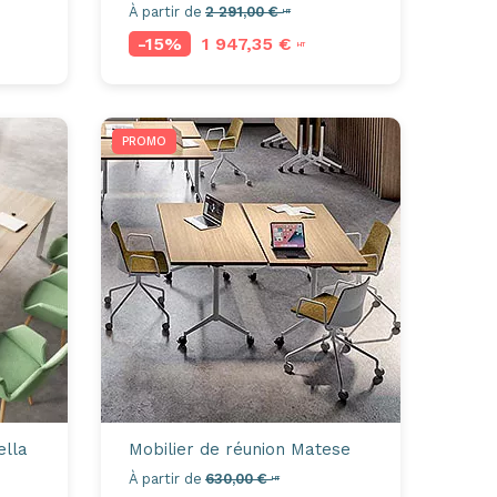
À partir de
2 291,00 €
HT
-15%
1 947,35 €
HT
PROMO
lla
Mobilier de réunion
Matese
À partir de
630,00 €
HT