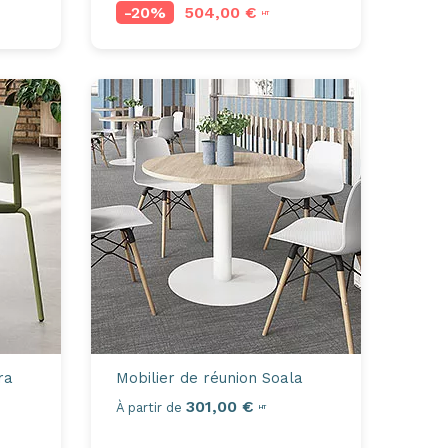
-20%
504,00 €
HT
ra
Mobilier de réunion
Soala
301,00 €
À partir de
HT