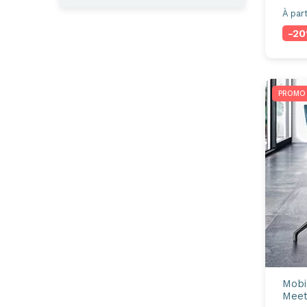
À part
-2
PROMO
Mobi
Mee