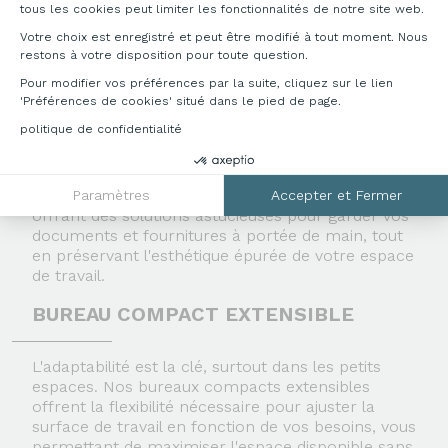
compact et ergonomique, notre bureau s'adapte
tous les cookies peut limiter les fonctionnalités de notre site web.
parfaitement aux contraintes d'espace tout en
Votre choix est enregistré et peut être modifié à tout moment. Nous
offrant un environnement de travail confortable
restons à votre disposition pour toute question.
et fonctionnel.
Pour modifier vos préférences par la suite, cliquez sur le lien
BUREAU COMPACT AVEC RANGEMENT
'Préférences de cookies' situé dans le pied de page.
politique de confidentialité
Le désordre n'a pas sa place dans un bureau
professionnel bien organisé. Découvrez nos
bureaux compacts avec rangement
intégré,
Paramètres
Accepter et Fermer
offrant des solutions astucieuses pour garder vos
documents et fournitures à portée de main, tout
en préservant l'esthétique épurée de votre espace
de travail.
BUREAU COMPACT EXTENSIBLE
L'adaptabilité est la clé, surtout dans les petits
espaces. Nos bureaux compacts extensibles
offrent la flexibilité nécessaire pour ajuster la
surface de travail en fonction de vos besoins, vous
permettant de maximiser l'espace disponible sans