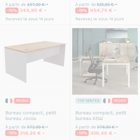
À partir de
407,00 €
À partir de
535,00 €
HT
HT
345,95 €
454,75 €
-15%
-15%
HT
HT
Recevez le sous 14 jours
Recevez le sous 14 jours
PROMO
TOP VENTES
PROMO
Bureau compact, petit
Bureau compact, petit
bureau
Jocou
bureau
Altaï
À partir de
372,00 €
À partir de
376,00 €
HT
HT
316,20 €
338,40 €
-15%
-10%
HT
HT