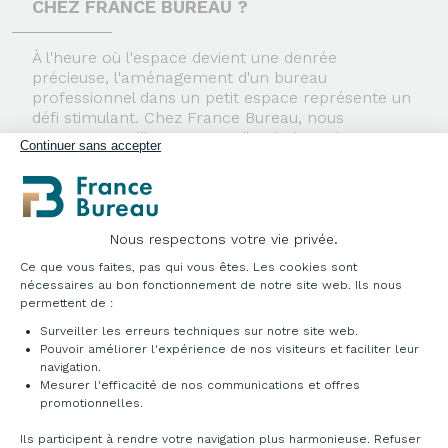
CHEZ FRANCE BUREAU ?
À l'heure où l'espace devient une denrée
précieuse, l'aménagement d'un bureau
professionnel dans un petit espace représente un
défi stimulant. Chez France Bureau, nous
comprenons l'importance d'optimiser chaque
Continuer sans accepter
centimètre carré sans sacrifier le style ni la
fonctionnalité. Explorez notre gamme variée de
bureaux compacts conçus spécialement pour
répondre aux besoins des espaces restreints.
Nous respectons votre vie privée.
BUREAU D’ANGLE POUR PETIT
Plateforme de Gestion du Consentement : Pe
Ce que vous faites, pas qui vous êtes. Les cookies sont
ESPACE
nécessaires au bon fonctionnement de notre site web. Ils nous
permettent de :
Pour maximiser l'utilisation de votre espace, optez
Surveiller les erreurs techniques sur notre site web.
Pouvoir améliorer l'expérience de nos visiteurs et faciliter leur
pour notre
bureau d'angle professionnel
navigation.
spécialement conçu pour les petits espaces. Il
Mesurer l'efficacité de nos communications et offres
offre une solution intelligente pour les coins
Axeptio consent
promotionnelles.
souvent négligés, transformant ces zones en
espaces de travail productifs. Grâce à son design
Ils participent à rendre votre navigation plus harmonieuse. Refuser