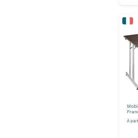
Mobi
Fran
À part