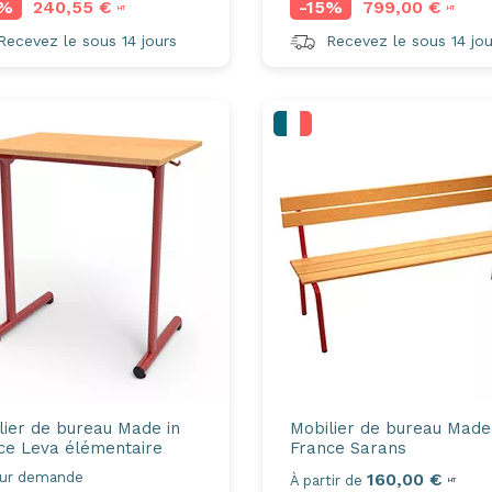
5%
240,55 €
-15%
799,00 €
HT
HT
ecevez le sous 14 jours
Recevez le sous 14 jou
lier de bureau Made in
Mobilier de bureau Made
ce
Leva élémentaire
France
Sarans
sur demande
160,00 €
À partir de
HT