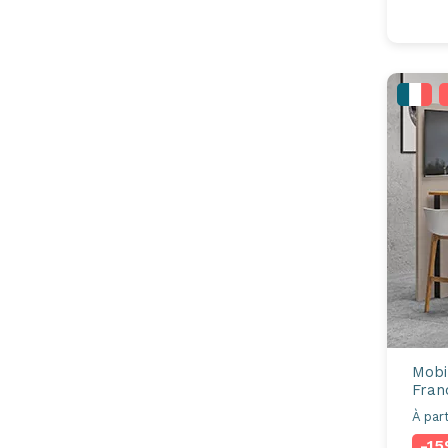
Mobi
Fran
À part
-1