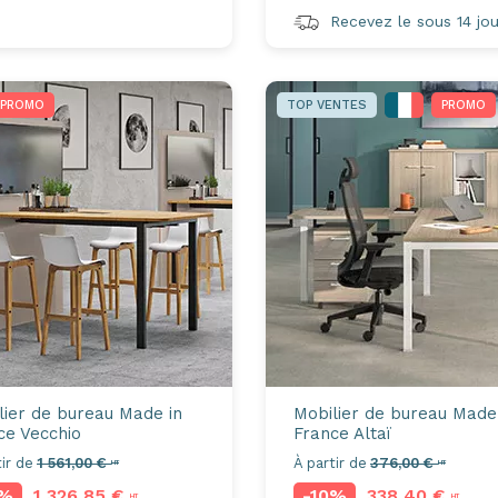
Recevez le sous 14 jou
PROMO
TOP VENTES
PROMO
lier de bureau Made in
Mobilier de bureau Made
ce
Vecchio
France
Altaï
ir de
1 561,00 €
À partir de
376,00 €
HT
HT
Axeptio consent
5%
1 326,85 €
-10%
338,40 €
HT
HT