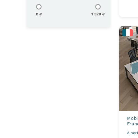
0 €
1 328 €
Mobi
Fran
À part