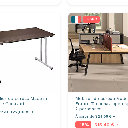
PROMO
lier de bureau Made in
Mobilier de bureau Made
ce
Godavari
France
Taconnaz open-s
2 personnes
322,00 €
ir de
HT
À partir de
724,00 €
HT
-15%
615,40 €
HT