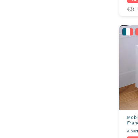
R
Mobi
Fran
À part