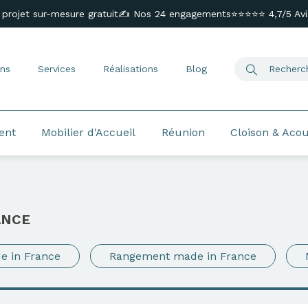
 projet sur-mesure gratuit
✍️ Nos 24 engagements
⭐⭐⭐⭐⭐ 4,7/5 Avis
ns
Services
Réalisations
Blog
ent
Mobilier d'Accueil
Réunion
Cloison & Aco
ANCE
e in France
Rangement made in France