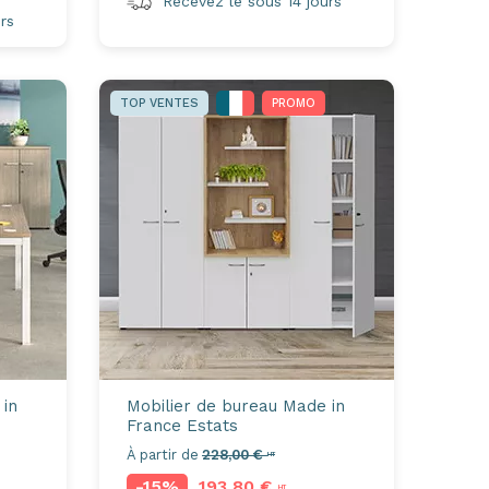
Recevez le sous 14 jours
rs
TOP VENTES
PROMO
 in
Mobilier de bureau Made in
France
Estats
À partir de
228,00 €
HT
-15%
193,80 €
HT