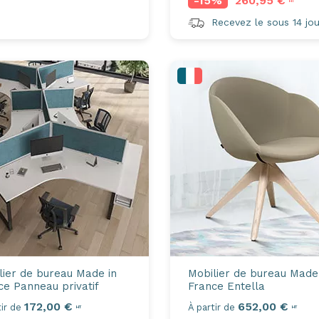
-15%
260,95 €
HT
Recevez le sous 14 jou
lier de bureau Made in
Mobilier de bureau Made
ce
Panneau privatif
France
Entella
172,00 €
652,00 €
ir de
À partir de
HT
HT