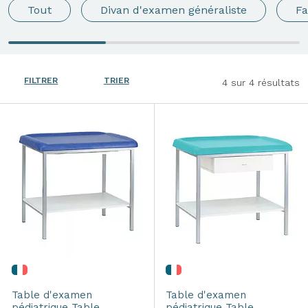
Tout
Divan d'examen généraliste
Fa
FILTRER
TRIER
4
sur 4 résultats
Table d'examen
Table d'examen
pédiatrique
Table
pédiatrique
Table