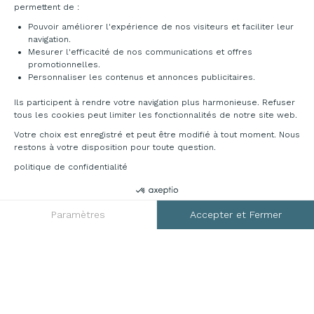
Livraison et installation
permettent de :
Pouvoir améliorer l'expérience de nos visiteurs et faciliter leur
navigation.
Mesurer l'efficacité de nos communications et offres
promotionnelles.
Personnaliser les contenus et annonces publicitaires.
Ils participent à rendre votre navigation plus harmonieuse. Refuser
tous les cookies peut limiter les fonctionnalités de notre site web.
Votre choix est enregistré et peut être modifié à tout moment. Nous
restons à votre disposition pour toute question.
politique de confidentialité
RGPD
Paramètres
Accepter et Fermer
Axeptio consent
Plateforme de Gestion du Consentement : Personnalisez vos O
Notre plateforme vous permet d'adapter et de gérer vos paramètr
Mentions légales
CGV
Plan du site
Contact
© 2026 France Bureau. Tous droits réservés
Création site internet by Dedi agency