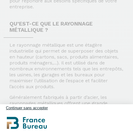
pour répondre aux besoins spécifiques de votre
entreprise.
QU’EST-CE QUE LE RAYONNAGE
MÉTALLIQUE ?
Le rayonnage métallique est une étagère
industrielle qui permet de superposer des objets
en hauteur (cartons, sacs, produits alimentaires,
produits ménagers,...). Il est utilisé dans de
nombreux environnements tels que les entrepôts,
les usines, les garages et les bureaux pour
maximiser l'utilisation de l’espace et faciliter
l’accès aux produits.
Généralement fabriqués à partir d’acier, les
rayonnages métalliques offrent une grande
Continuer sans accepter
résistance, durabilité et stabilité. Ils peuvent être
disponibles en différentes tailles, avec des
tablettes pleines ou tubulaires... pour répondre à
des besoins spécifiques.