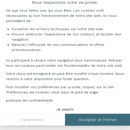
Nous respectons votre vie privée.
Plateforme de Gestion du Consentement : Pe
LE RAYONNAGE MÉTALLIQUE : UN MEUBLE
Ce que vous faites, pas qui vous êtes. Les cookies sont
nécessaires au bon fonctionnement de notre site web. Ils nous
DE RANGEMENT RÉSISTANT, DURABLE ET
permettent de :
MODULABLE
Surveiller les erreurs techniques sur notre site web.
Pouvoir améliorer l'expérience de nos visiteurs et faciliter leur
Le rayonnage métallique professionnel,
navigation.
un
meuble de rangement de bureau
construit en
Mesurer l'efficacité de nos communications et offres
Axeptio consent
acier solide, incarne la robustesse. Il résiste aux
promotionnelles.
charges lourdes, ne s’altère pas avec le temps et
supporte bien l’humidité. Il conserve son aspect et
Ils participent à rendre votre navigation plus harmonieuse. Refuser
tous les cookies peut limiter les fonctionnalités de notre site web.
sa solidité pendant des années sans exiger
d’entretien. Le rayonnage vous permet de garder
Votre choix est enregistré et peut être modifié à tout moment. Nous
vos affaires organisées tout en optimisant
restons à votre disposition pour toute question.
l’utilisation de l’espace disponible. Les systèmes de
Pour modifier vos préférences par la suite, cliquez sur le lien
rayonnage modulaire permettent de configurer
'Préférences de cookies' situé dans le pied de page.
l’espace de rangement selon les besoins
politique de confidentialité
spécifiques.
LE RAYONNAGE OU ÉTAGÈRE MÉTALLIQUE :
Paramètres
Accepter et Fermer
LE MEUBLE DE STOCKAGE PARFAIT