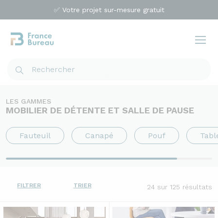
✅ Votre projet sur-mesure gratuit
LES GAMMES
MOBILIER DE DÉTENTE ET SALLE DE PAUSE
Fauteuil
Canapé
Pouf
Tabl
FILTRER
TRIER
24
sur 125 résultats