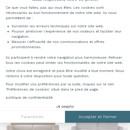
Plateforme de Gestion du Consentement : Pe
Ce que vous faites, pas qui vous êtes. Les cookies sont
nécessaires au bon fonctionnement de notre site web. Ils nous
permettent de :
Surveiller les erreurs techniques sur notre site web.
Pouvoir améliorer l'expérience de nos visiteurs et faciliter leur
navigation.
Mesurer l'efficacité de nos communications et offres
Axeptio consent
promotionnelles.
Ils participent à rendre votre navigation plus harmonieuse. Refuser
tous les cookies peut limiter les fonctionnalités de notre site web.
Mobilier de détente et
Mobilier de détente et
salle de pause
Ardila
salle de pause
Stello
Votre choix est enregistré et peut être modifié à tout moment. Nous
restons à votre disposition pour toute question.
À partir de
À partir de
1 504,00 €
1 678,00 €
HT
HT
Pour modifier vos préférences par la suite, cliquez sur le lien
'Préférences de cookies' situé dans le pied de page.
politique de confidentialité
Paramètres
Accepter et Fermer