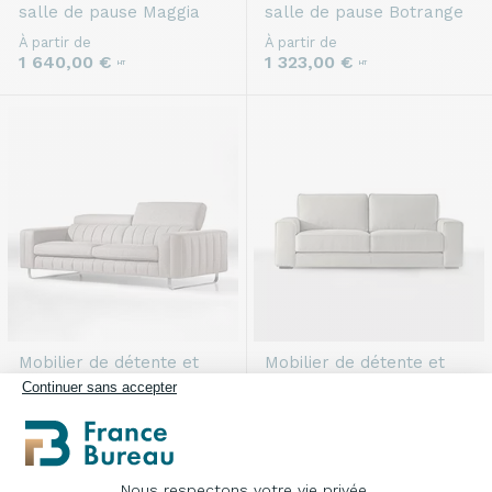
salle de pause
Maggia
salle de pause
Botrange
À partir de
À partir de
1 640,00 €
1 323,00 €
HT
HT
Mobilier de détente et
Mobilier de détente et
salle de pause
Thabor
salle de pause
Izoard
Continuer sans accepter
À partir de
À partir de
1 967,00 €
1 645,00 €
HT
HT
Nous respectons votre vie privée.