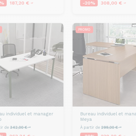
0%
187,20 €
-20%
308,00 €
HT
HT
PROMO
au individuel et manager
Bureau individuel et man
o
Meya
ir de
342,00 €
À partir de
299,00 €
HT
HT