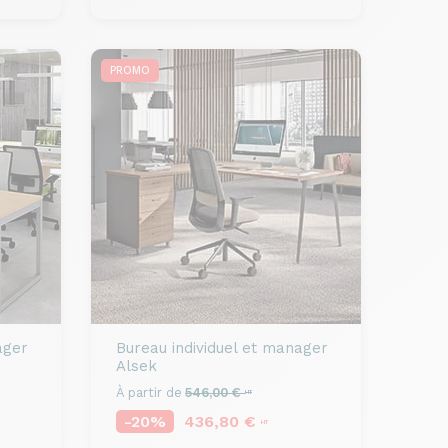
PROMO
ager
Bureau individuel et manager
Alsek
À partir de
546,00 €
HT
-20%
436,80 €
HT