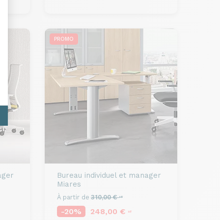
PROMO
ager
Bureau individuel et manager
Miares
À partir de
310,00 €
HT
-20%
248,00 €
HT