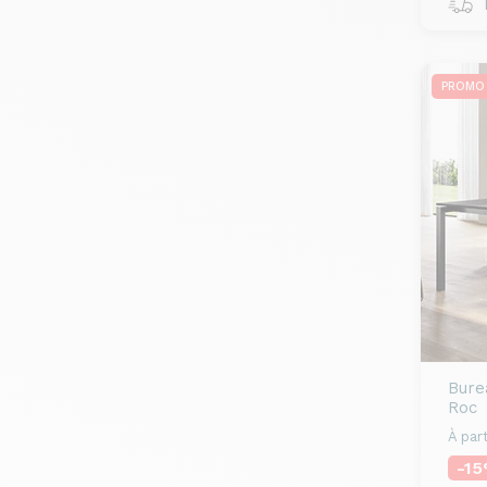
R
PROMO
Bure
Roc
À part
-1