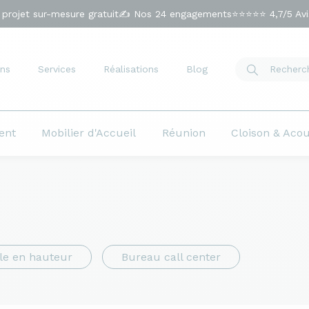
 projet sur-mesure gratuit
✍️ Nos 24 engagements
⭐⭐⭐⭐⭐ 4,7/5 Avis
ns
Services
Réalisations
Blog
ent
Mobilier d'Accueil
Réunion
Cloison & Aco
le en hauteur
Bureau call center