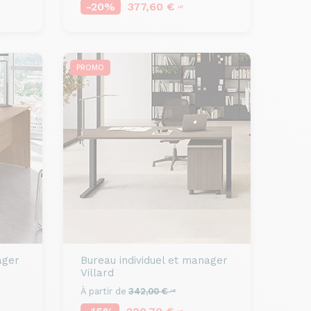
-20%
377,60 €
HT
PROMO
ager
Bureau individuel et manager
Villard
À partir de
342,00 €
HT