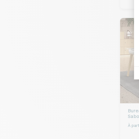
Bure
Sabo
À part