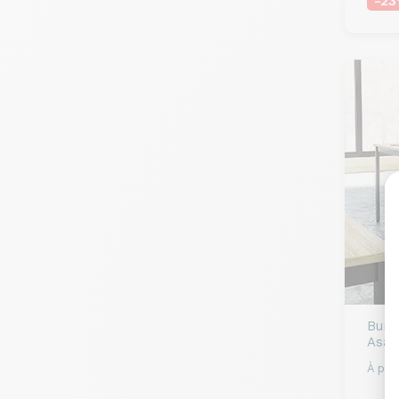
-2
Bure
Asad
À part