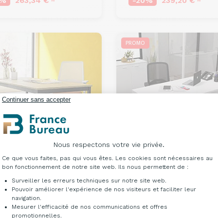
3%
263,34 €
-20%
239,20 €
HT
HT
PROMO
Continuer sans accepter
Nous respectons votre vie privée.
Plateforme de Gestion du Consentement : Per
Ce que vous faites, pas qui vous êtes. Les cookies sont nécessaires au
bon fonctionnement de notre site web. Ils nous permettent de :
au individuel et manager
Bureau individuel et man
Surveiller les erreurs techniques sur notre site web.
or
Cardiel
Pouvoir améliorer l'expérience de nos visiteurs et faciliter leur
navigation.
190,00 €
À partir de
234,00 €
ir de
HT
HT
Mesurer l'efficacité de nos communications et offres
-23%
180,18 €
Axeptio consent
HT
promotionnelles.