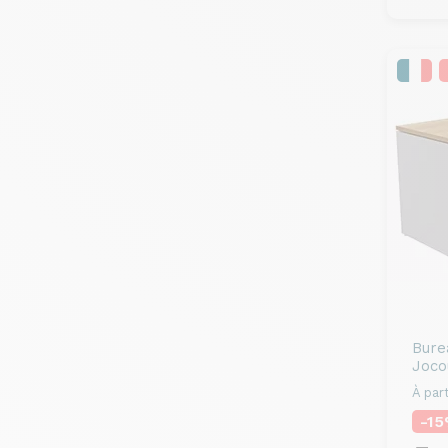
Bure
Joco
À part
-1