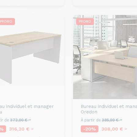
PROMO
PROMO
au individuel et manager
Bureau individuel et man
u
Oredon
ir de
372,00 €
À partir de
385,00 €
HT
HT
5%
316,20 €
-20%
308,00 €
HT
HT