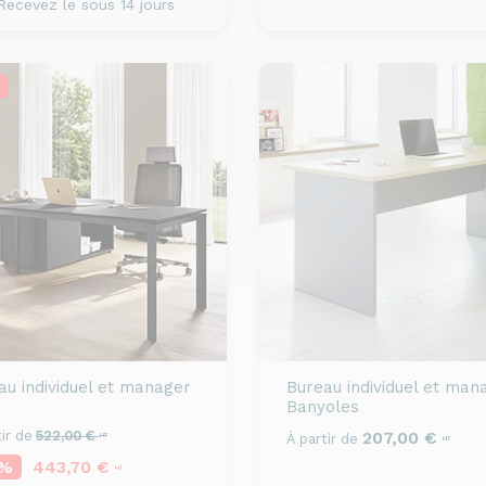
ecevez le sous 14 jours
au individuel et manager
Bureau individuel et man
Banyoles
ir de
522,00 €
207,00 €
HT
À partir de
HT
5%
443,70 €
HT