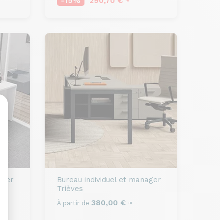
-15%
290,70 €
HT
sonnalisez vos Options
ager
Bureau individuel et manager
Trièves
380,00 €
À partir de
HT