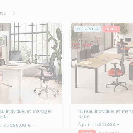
nce
TOP VENTES
PROMO
au individuel et manager
Bureau individuel et man
ella
Ruby
298,00 €
À partir de
342,00 €
ir de
HT
HT