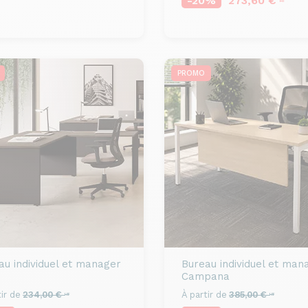
-20%
273,60 €
HT
PROMO
au individuel et manager
Bureau individuel et man
Campana
ir de
234,00 €
À partir de
385,00 €
HT
HT