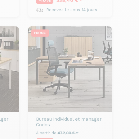
-10%
338,40 €
HT
Recevez le sous 14 jours
PROMO
ager
Bureau individuel et manager
Codos
À partir de
472,00 €
HT