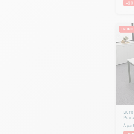
-2
PROMO
Bure
Puel
À part