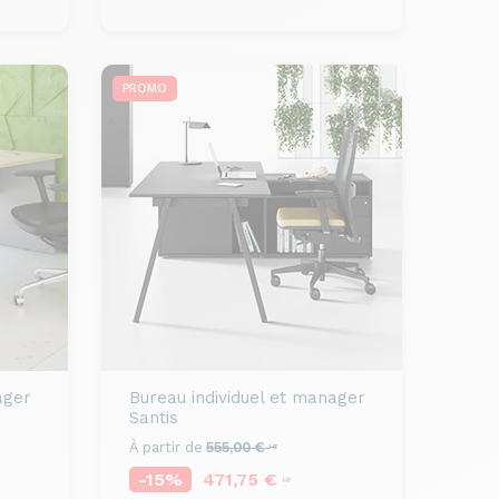
PROMO
ager
Bureau individuel et manager
Santis
À partir de
555,00 €
HT
-15%
471,75 €
HT