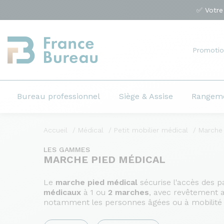
✅ Votre
Promotio
Bureau professionnel
Siège & Assise
Rangem
Accueil
Médical
Petit mobilier médical
Marche
LES GAMMES
MARCHE PIED MÉDICAL
Le
marche pied médical
sécurise l'accès des p
médicaux
à 1 ou
2 marches
, avec revêtement a
notamment les personnes âgées ou à mobilité 