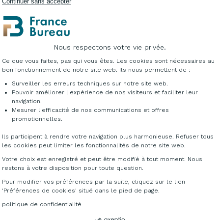
Continuer sans accepter
RITÉ ET ACCESSIBILITÉ POUR LES ESPACE
Nous respectons votre vie privée.
Plateforme de Gestion du Consentement : Per
ements indispensables pour sécuriser l’accès aux tables d
Ce que vous faites, pas qui vous êtes. Les cookies sont nécessaires au
ermettent une montée stable et progressive, contribuant au c
bon fonctionnement de notre site web. Ils nous permettent de :
caux sont fabriqués avec des matériaux résistants, adaptés
Surveiller les erreurs techniques sur notre site web.
te les risques de chute et facilite l’installation du patient,
Pouvoir améliorer l'expérience de nos visiteurs et faciliter leur
navigation.
PIED MÉDICAL
Mesurer l'efficacité de nos communications et offres
Axeptio consent
promotionnelles.
dical se choisit selon la hauteur de votre table d'examen : 
Ils participent à rendre votre navigation plus harmonieuse. Refuser tous
our les tables hautes ou les fauteuils spécialisés. Le revêt
les cookies peut limiter les fonctionnalités de notre site web.
 structures époxy ou inox se désinfectent facilement. Un
mat
Votre choix est enregistré et peut être modifié à tout moment. Nous
patients.
restons à votre disposition pour toute question.
Pour modifier vos préférences par la suite, cliquez sur le lien
'Préférences de cookies' situé dans le pied de page.
politique de confidentialité