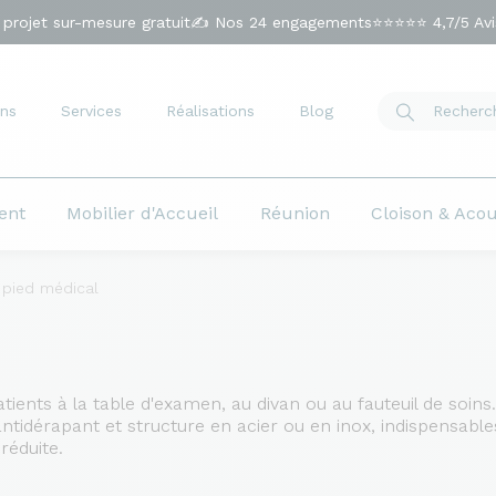
 projet sur-mesure gratuit
✍️ Nos 24 engagements
⭐⭐⭐⭐⭐ 4,7/5 Avis
ns
Services
Réalisations
Blog
ent
Mobilier d'Accueil
Réunion
Cloison & Aco
 pied médical
atients à la table d'examen, au divan ou au fauteuil de soi
ntidérapant et structure en acier ou en inox, indispensable
réduite.