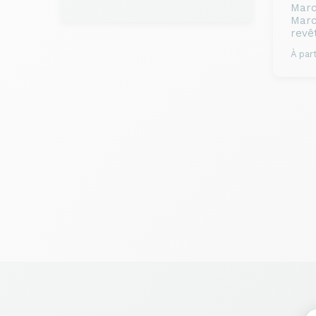
Marc
Marc
revê
À part