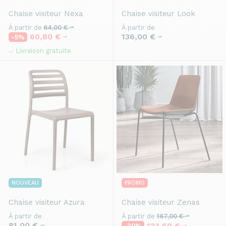
Chaise visiteur
Nexa
Chaise visiteur
Look
À partir de
64,00 €
À partir de
HT
136,00 €
60,80 €
-5%
HT
HT
Livraison gratuite
NOUVEAU
PROMO
Chaise visiteur
Azura
Chaise visiteur
Zenas
À partir de
À partir de
167,00 €
HT
81,00 €
133,60 €
-20%
HT
HT