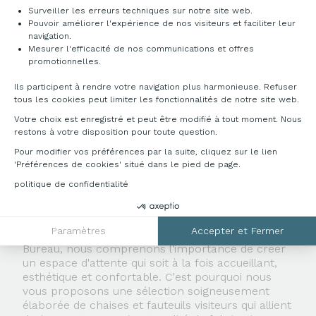
Surveiller les erreurs techniques sur notre site web.
Pouvoir améliorer l'expérience de nos visiteurs et faciliter leur
navigation.
Mesurer l'efficacité de nos communications et offres
RECHERCHES FRÉQUENTES
Axeptio consent
promotionnelles.
Ils participent à rendre votre navigation plus harmonieuse. Refuser
tous les cookies peut limiter les fonctionnalités de notre site web.
Votre choix est enregistré et peut être modifié à tout moment. Nous
restons à votre disposition pour toute question.
Pour modifier vos préférences par la suite, cliquez sur le lien
DES CHAISES ET FAUTEUILS VISITEURS
'Préférences de cookies' situé dans le pied de page.
DESIGN ET CONFORTABLES CHEZ FRANCE
BUREAU
politique de confidentialité
Vous cherchez à offrir à vos visiteurs un accueil
Paramètres
Accepter et Fermer
chaleureux et professionnel ? Chez France
Bureau, nous comprenons l'importance de créer
un espace d'attente qui soit à la fois accueillant,
esthétique et confortable. C'est pourquoi nous
vous proposons une sélection soigneusement
élaborée de chaises et fauteuils visiteurs qui allient