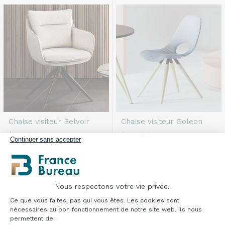
Chaise visiteur
Belvoir
Chaise visiteur
Goleon
À partir de
À partir de
Continuer sans accepter
257,00 €
210,00 €
HT
HT
Vous avez vu
24
sur 67 résultats
Nous respectons votre vie privée.
Plateforme de Gestion du Consentement : Pe
Ce que vous faites, pas qui vous êtes. Les cookies sont
nécessaires au bon fonctionnement de notre site web. Ils nous
permettent de :
PLUS DE GAMMES