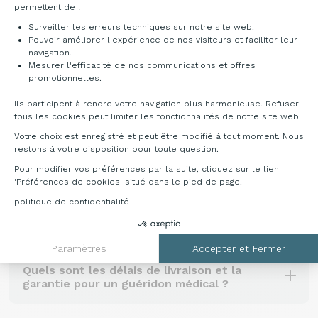
permettent de :
accessoires) selon vos actes et l'organisation de
votre espace de soins.
Surveiller les erreurs techniques sur notre site web.
Pouvoir améliorer l'expérience de nos visiteurs et faciliter leur
navigation.
Mesurer l'efficacité de nos communications et offres
Axeptio consent
promotionnelles.
Ils participent à rendre votre navigation plus harmonieuse. Refuser
FOIRE AUX QUESTIONS (FAQ) SUR LES
tous les cookies peut limiter les fonctionnalités de notre site web.
GUÉRIDONS MÉDICAUX
Votre choix est enregistré et peut être modifié à tout moment. Nous
restons à votre disposition pour toute question.
Comment choisir mon guéridon médical ?
Pour modifier vos préférences par la suite, cliquez sur le lien
'Préférences de cookies' situé dans le pied de page.
politique de confidentialité
Pourquoi choisir un guéridon médical en
inox ?
Paramètres
Accepter et Fermer
Quels sont les délais de livraison et la
garantie pour un guéridon médical ?