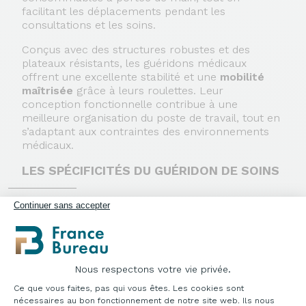
facilitant les déplacements pendant les
consultations et les soins.
Conçus avec des structures robustes et des
plateaux résistants, les guéridons médicaux
offrent une excellente stabilité et une
mobilité
maîtrisée
grâce à leurs roulettes. Leur
conception fonctionnelle contribue à une
meilleure organisation du poste de travail, tout en
s’adaptant aux contraintes des environnements
médicaux.
LES SPÉCIFICITÉS DU GUÉRIDON DE SOINS
Un
guéridon de soins infirmier
doit être stable,
Continuer sans accepter
maniable et parfaitement hygiénique : plateaux en
inox ou stratifié lessivable, roulettes pivotantes
(avec frein selon les modèles), galerie de maintien
pour éviter la chute du matériel. Le
guéridon
Nous respectons votre vie privée.
médical avec tiroir
ajoute un rangement fermé
Plateforme de Gestion du Consentement : Pe
pour les consommables sensibles. Choisissez la
Ce que vous faites, pas qui vous êtes. Les cookies sont
configuration (nombre de plateaux, dimensions,
nécessaires au bon fonctionnement de notre site web. Ils nous