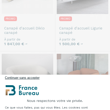
PROMO
PROMO
Canapé d'accueil
Diklo
Canapé d'accueil
Ligurie
canapé
canapé
À partir de
À partir de
1 847,00 €
1 500,00 €
HT
HT
Continuer sans accepter
Nous respectons votre vie privée.
Plateforme de Gestion du Consentement : Pe
Ce que vous faites, pas qui vous êtes. Les cookies sont