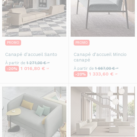
PROMO
PROMO
Canapé d'accueil
Santo
Canapé d'accueil
Mincio
canapé
À partir de
1 271,00 €
HT
1 016,80 €
À partir de
1 667,00 €
-20%
HT
HT
1 333,60 €
-20%
HT