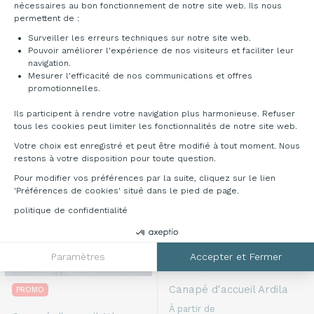
PROMO
NOUVEAU
PROMO
nécessaires au bon fonctionnement de notre site web. Ils nous
permettent de :
Canapé d'accueil
Canapé d'accueil
Marzini
Surveiller les erreurs techniques sur notre site web.
Paravani canapé
À partir de
Pouvoir améliorer l'expérience de nos visiteurs et faciliter leur
780,00 €
À partir de
998,00 €
navigation.
HT
HT
898,20 €
-10%
Mesurer l'efficacité de nos communications et offres
HT
Axeptio consent
promotionnelles.
Livraison gratuite
Recevez le sous 7 jours
Ils participent à rendre votre navigation plus harmonieuse. Refuser
tous les cookies peut limiter les fonctionnalités de notre site web.
Votre choix est enregistré et peut être modifié à tout moment. Nous
restons à votre disposition pour toute question.
Pour modifier vos préférences par la suite, cliquez sur le lien
'Préférences de cookies' situé dans le pied de page.
politique de confidentialité
Paramètres
Accepter et Fermer
Canapé d'accueil
Ardila
PROMO
À partir de