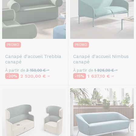
PROMO
PROMO
Canapé d'accueil
Trebbia
Canapé d'accueil
Nimbus
canapé
canapé
À partir de
3 150,00 €
À partir de
1 926,00 €
HT
HT
2 520,00 €
1 637,10 €
-20%
-15%
HT
HT