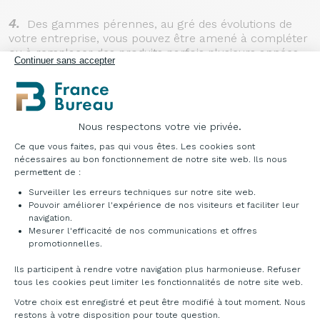
4.
Des gammes pérennes, au gré des évolutions de
votre entreprise, vous pouvez être amené à compléter
ou à remplacer des produits parfois plusieurs années
Continuer sans accepter
suite au premier achat
Nous respectons votre vie privée.
DES MOBILIERS ISSUS DES PLUS GRANDS
Plateforme de Gestion du Consentement : Pe
NOMS
Ce que vous faites, pas qui vous êtes. Les cookies sont
nécessaires au bon fonctionnement de notre site web. Ils nous
permettent de :
Surveiller les erreurs techniques sur notre site web.
Pouvoir améliorer l'expérience de nos visiteurs et faciliter leur
navigation.
Mesurer l'efficacité de nos communications et offres
Axeptio consent
promotionnelles.
Ils participent à rendre votre navigation plus harmonieuse. Refuser
tous les cookies peut limiter les fonctionnalités de notre site web.
Votre choix est enregistré et peut être modifié à tout moment. Nous
restons à votre disposition pour toute question.