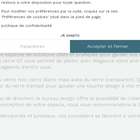
restons à votre disposition pour toute question.
reaux professionnels :
bureau contemporain
,
bureau ave
Pour modifier vos préférences par la suite, cliquez sur le lien
'Préférences de cookies' situé dans le pied de page.
EN VERRE DESIGN DE QUALITÉ PROFESSIO
politique de confidentialité
rre, le
bureau de direction
en verre Vanoise Diamant est une
Paramètres
Accepter et Fermer
es, de caissons et de meubles de service coordonnés aux 
s espaces de solutions utiles et pratiques pour garder vo
en verre GT vous permet de piloter avec élégance votre ent
exigeants d’entre vous.
du verre noir, verre blanc mais aussi du verre transparent.
r du verre trempé pour ajouter une touche design à vos mo
u de direction, le
bureau design
offre la possibilité de crée
la conception de votre espace, nous vous recommandons le
temporels et lumineux, nos conseillers se tiennent à votr