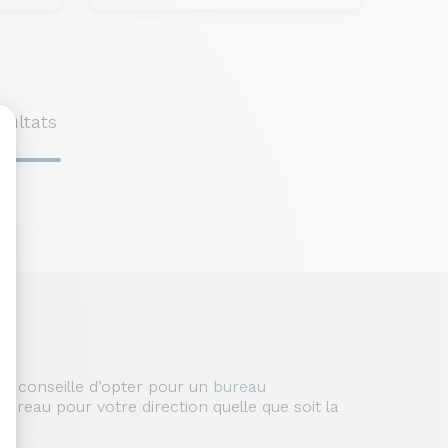
sultats
sonnalisez vos Options
ous conseille d’opter pour un
bureau
reau pour votre direction quelle que soit la