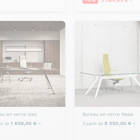
-5%
3 084,65 €
HT
au en verre
Iseo
Bureau en verre
Resia
1 658,00 €
8 550,00 €
ir de
À partir de
HT
HT