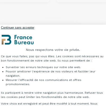
Continuer sans accepter
Vous avez vu
6
sur 6 ré
Nous respectons votre vie privée.
Plateforme de Gestion du Consentement : Per
Ce que vous faites, pas qui vous êtes. Les cookies sont nécessaires au
bon fonctionnement de notre site web. Ils nous permettent de :
Surveiller les erreurs techniques sur notre site web.
Pouvoir améliorer l'expérience de nos visiteurs et faciliter leur
navigation.
Mesurer l'efficacité de nos communications et offres
Axeptio consent
promotionnelles.
t de la clarté à votre bureau de direction, France Bureau v
Ils participent à rendre votre navigation plus harmonieuse. Refuser tous
ance Bureau dispose d'un large choix en aménagement de bu
les cookies peut limiter les fonctionnalités de notre site web.
Votre choix est enregistré et peut être modifié à tout moment. Nous