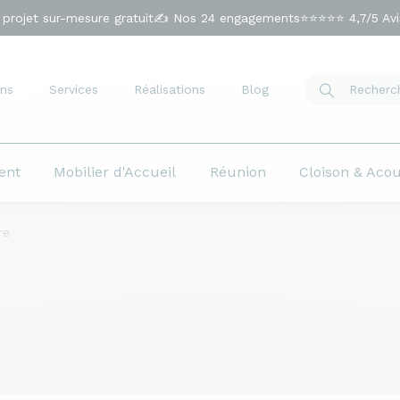
 projet sur-mesure gratuit
✍️ Nos 24 engagements
⭐⭐⭐⭐⭐ 4,7/5 Avis
ns
Services
Réalisations
Blog
ent
Mobilier d'Accueil
Réunion
Cloison & Aco
re