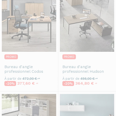
PROMO
PROMO
Bureau d'angle
Bureau d'angle
professionnel
Codos
professionnel
Hudson
À partir de
472,00 €
À partir de
456,00 €
HT
HT
377,60 €
364,80 €
-20%
-20%
HT
HT