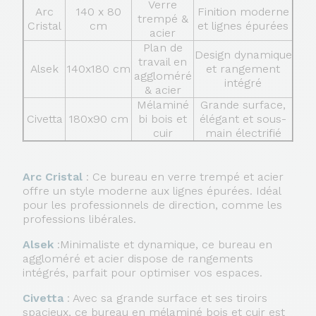
Verre
Arc
140 x 80
Finition moderne
trempé &
Cristal
cm
et lignes épurées
acier
Plan de
Design dynamique
travail en
Alsek
140x180 cm
et rangement
aggloméré
intégré
& acier
Mélaminé
Grande surface,
Civetta
180x90 cm
bi bois et
élégant et sous-
cuir
main électrifié
Arc Cristal
: Ce bureau en verre trempé et acier
offre un style moderne aux lignes épurées. Idéal
pour les professionnels de direction, comme les
professions libérales.
Alsek
:Minimaliste et dynamique, ce bureau en
aggloméré et acier dispose de rangements
intégrés, parfait pour optimiser vos espaces.
Civetta
: Avec sa grande surface et ses tiroirs
spacieux, ce bureau en mélaminé bois et cuir est