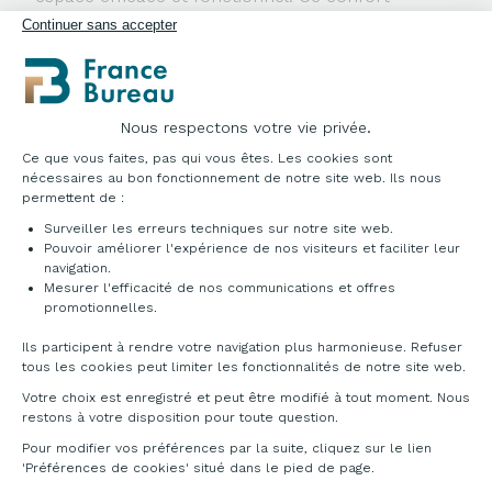
favorise une meilleure concentration, réduit les
Continuer sans accepter
risques de fatigue au travail, les tensions
musculaires et le bien-être général. Offrez à vos
collaborateurs un poste de travail qui allie
confort
,
design fonctionnel
, et
efficacité professionnelle
.
Nous respectons votre vie privée.
POLYVALENCE POUR DIVERS
Plateforme de Gestion du Consentement : Pe
Ce que vous faites, pas qui vous êtes. Les cookies sont
ÉQUIPEMENTS
nécessaires au bon fonctionnement de notre site web. Ils nous
permettent de :
Surveiller les erreurs techniques sur notre site web.
Avec sa surface généreuse, ce bureau peut
Pouvoir améliorer l'expérience de nos visiteurs et faciliter leur
accueillir plusieurs équipements, pour avoir à
navigation.
portée de main tout ce dont vous avez besoin
Mesurer l'efficacité de nos communications et offres
comme un ordinateur, des écrans, vos fournitures
Axeptio consent
promotionnelles.
de bureau, une imprimante ou des classeurs. Il est
parfait pour les professionnels qui jonglent entre
Ils participent à rendre votre navigation plus harmonieuse. Refuser
différentes tâches.
tous les cookies peut limiter les fonctionnalités de notre site web.
Votre choix est enregistré et peut être modifié à tout moment. Nous
En résumé, le bureau d’angle combine
restons à votre disposition pour toute question.
fonctionnalité et praticité, rendant votre espace
de travail plus agréable et performant.
Pour modifier vos préférences par la suite, cliquez sur le lien
'Préférences de cookies' situé dans le pied de page.