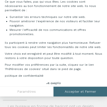
Ce que vous faites, pas qui vous êtes. Les cookies sont
nécessaires au bon fonctionnement de notre site web. Ils nous
permettent de :
Surveiller les erreurs techniques sur notre site web.
Pouvoir améliorer l'expérience de nos visiteurs et faciliter leur
navigation.
Mesurer l'efficacité de nos communications et offres
Axeptio consent
promotionnelles.
Ils participent à rendre votre navigation plus harmonieuse. Refuser
tous les cookies peut limiter les fonctionnalités de notre site web.
Votre choix est enregistré et peut être modifié à tout moment. Nous
restons à votre disposition pour toute question.
Pour modifier vos préférences par la suite, cliquez sur le lien
'Préférences de cookies' situé dans le pied de page.
politique de confidentialité
BUREAU HARICOT, DE FORME ARRONDIE
Paramètres
Accepter et Fermer
AVANTAGES DU BUREAU HARICOT
Les bureaux en forme de haricot ont un design