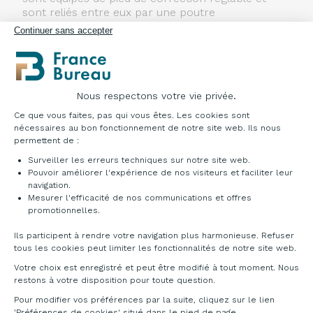
sont reliés entre eux par une poutre
télescopique extensible de 1400 à 2000 mm. La
Continuer sans accepter
composition bench est réalisée à travers des
poutres de liaison reliant deux structures
indépendantes. L’ensemble est peint avec des
poudres
époxy. Le contrôle de la structure électrique
Nous respectons votre vie privée.
Plateforme de Gestion du Consentement : Pe
s’effectue à l’aide d’un tableau de commande vers
Ce que vous faites, pas qui vous êtes. Les cookies sont
le haut et vers le bas intégré ou d’un tableau de
nécessaires au bon fonctionnement de notre site web. Ils nous
commande avec écran où il est possible de
permettent de :
mémoriser et afficher jusqu’à 3 hauteurs.
Surveiller les erreurs techniques sur notre site web.
Pouvoir améliorer l'expérience de nos visiteurs et faciliter leur
CARACTÉRISTIQUES TECHNIQUES:
navigation.
• Hauteur minimale/maximale : 625 /1275 mm du
Mesurer l'efficacité de nos communications et offres
Axeptio consent
sol jusqu’au-dessous du plateau;
promotionnelles.
• Pas à réglage continu;
• Réglage avec bouton up&down (déjà fourni);
Ils participent à rendre votre navigation plus harmonieuse. Refuser
tous les cookies peut limiter les fonctionnalités de notre site web.
• Réglage disponible, sur demande, avec bouton
up&down, écran LCD avec indication des tailles,
Votre choix est enregistré et peut être modifié à tout moment. Nous
mémoire sur 3 positions;
restons à votre disposition pour toute question.
• cycles d’utilisation : 10 000 cycles certifiés;
Pour modifier vos préférences par la suite, cliquez sur le lien
• poids maximum relevable : 120 Kg (distribuée
'Préférences de cookies' situé dans le pied de page.