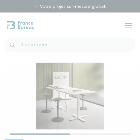
✅ Votre projet sur-mesure gratuit