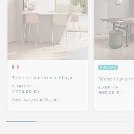
NOUVEAU
Table de conférence
Abaya
Réunion
Lavared
À partir de
À partir de
1 775,00 €
508,00 €
HT
HT
Recevez le sous 15 jours