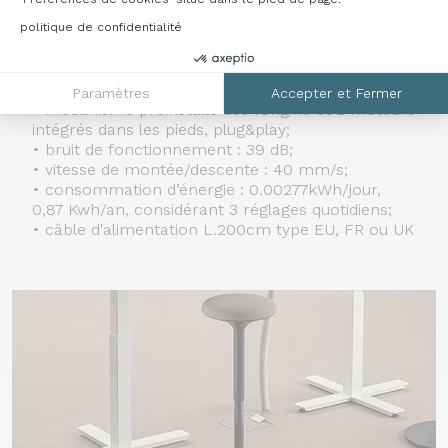
uniformément);
politique de confidentialité
• présence de butées de sécurité : vers le haut et
vers le bas;
• certificats de conformité TUV sur l’installation
électrique;
Paramètres
Accepter et Fermer
• mécanisme préinstallé dès l’origine et 2 moteurs
intégrés dans les pieds, plug&play;
• bruit de fonctionnement : 39 dB;
• vitesse de montée/descente : 40 mm/s;
• consommation d’énergie : 0.00277kWh/jour,
0,87 Kwh/an, considérant 3 réglages quotidiens;
• câble d'alimentation L.200cm type EU, FR ou UK