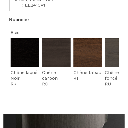
: EE2410V1
Nuancier
Bois
Chêne laqué
Chêne
Chêne tabac
Chêne gris
Noir
carbon
RT
foncé
RK
RC
RU