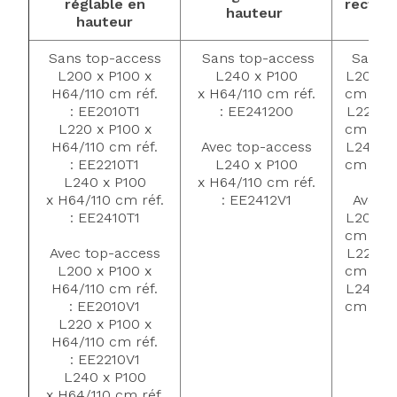
réglable en
rectang
hauteur
hauteur
Paramètres
Accepter et Fermer
Sans top-access
Sans top-access
Sans t
L200 x P100 x
L240 x P100
L200 x 
H64/110 cm réf.
x H64/110 cm réf.
cm réf.
: EE2010T1
: EE241200
L220 x
L220 x P100 x
cm
réf.
H64/110 cm réf.
Avec top-access
L240 x
: EE2210T1
L240 x P100
cm
réf.
L240 x P100
x H64/110 cm réf.
x H64/110 cm réf.
: EE2412V1
Avec t
: EE2410T1
L200 x
cm
réf.
Avec top-access
L220 x
L200 x P100 x
cm
réf.
H64/110 cm réf.
L240 x
: EE2010V1
cm
réf.
L220 x P100 x
H64/110 cm réf.
: EE2210V1
L240 x P100
x H64/110 cm réf.