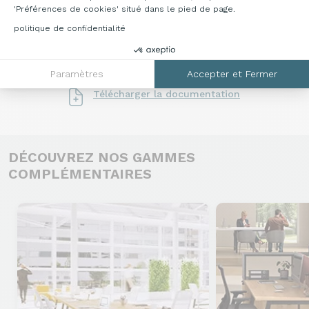
les multitudes de possibilités qu'offre cette
'Préférences de cookies' situé dans le pied de page.
gamme. Pour toutes informations
politique de confidentialité
complémentaires, veuillez nous contacter au
04 76 96 82 06
ou sur
info@francebureau.com
.
Paramètres
Accepter et Fermer
Télécharger la documentation
DÉCOUVREZ NOS GAMMES
COMPLÉMENTAIRES