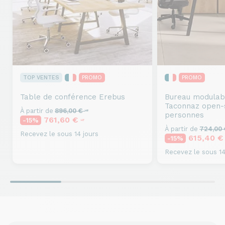
TOP VENTES
PROMO
PROMO
Table de conférence
Erebus
Bureau modulab
Taconnaz open-
À partir de
896,00 €
HT
personnes
761,60 €
-15%
HT
À partir de
724,00
Recevez le sous 14 jours
615,40 
-15%
Recevez le sous 14