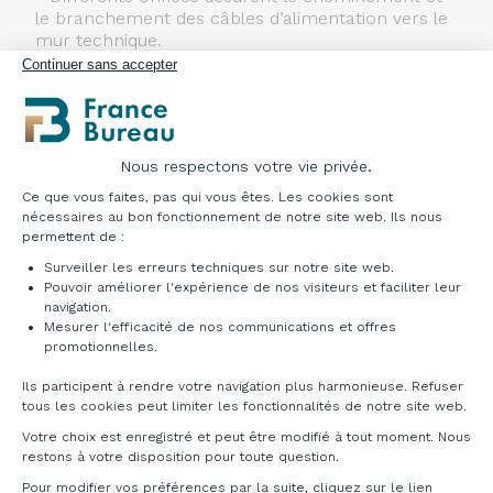
le branchement des câbles d’alimentation vers le
mur technique.
Continuer sans accepter
Nous respectons votre vie privée.
Plateforme de Gestion du Consentement : Pe
Ce que vous faites, pas qui vous êtes. Les cookies sont
nécessaires au bon fonctionnement de notre site web. Ils nous
permettent de :
Surveiller les erreurs techniques sur notre site web.
Pouvoir améliorer l'expérience de nos visiteurs et faciliter leur
navigation.
Mesurer l'efficacité de nos communications et offres
Axeptio consent
promotionnelles.
Ils participent à rendre votre navigation plus harmonieuse. Refuser
tous les cookies peut limiter les fonctionnalités de notre site web.
DÉCLINAISONS & TARIFS
Votre choix est enregistré et peut être modifié à tout moment. Nous
restons à votre disposition pour toute question.
Accédez au catalogue ci-dessous pour découvrir
Pour modifier vos préférences par la suite, cliquez sur le lien