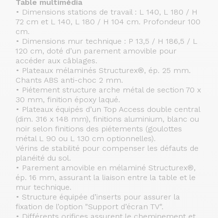
Table multimédia
• Dimensions stations de travail : L 140, L 180 / H
72 cm et L 140, L 180 / H 104 cm. Profondeur 100
cm.
• Dimensions mur technique : P 13,5 / H 186,5 / L
120 cm, doté d’un parement amovible pour
accéder aux câblages.
• Plateaux mélaminés Structurex®, ép. 25 mm.
Chants ABS anti-choc 2 mm.
• Piétement structure arche métal de section 70 x
30 mm, finition époxy laqué.
• Plateaux équipés d’un Top Access double central
(dim. 316 x 148 mm), finitions aluminium, blanc ou
noir selon finitions des piétements (goulottes
métal L 90 ou L 130 cm optionnelles).
Vérins de stabilité pour compenser les défauts de
planéité du sol.
• Parement amovible en mélaminé Structurex®,
ép. 16 mm, assurant la liaison entre la table et le
mur technique.
• Structure équipée d’inserts pour assurer la
fixation de l’option "Support d’écran TV".
• Différents orifices assurent le cheminement et