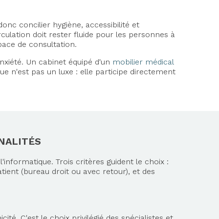
nc concilier hygiène, accessibilité et
rculation doit rester fluide pour les personnes à
space de consultation.
anxiété. Un cabinet équipé d'un
mobilier médical
ue n'est pas un luxe : elle participe directement
NALITÉS
 l'informatique. Trois critères guident le choix :
ient (bureau droit ou avec retour), et des
té. C'est le choix privilégié des spécialistes et