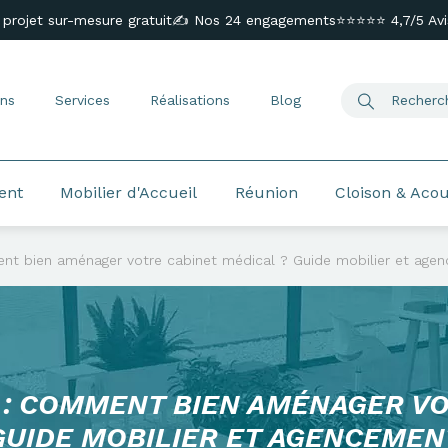
 projet sur-mesure gratuit
✍️ Nos 24 engagements
⭐⭐⭐⭐⭐ 4,7/5 Avis
ns
Services
Réalisations
Blog
ent
Mobilier d'Accueil
Réunion
Cloison & Aco
nt bien aménager votre cabinet médical ? Guide mobilier et age
: COMMENT BIEN AMÉNAGER VO
GUIDE MOBILIER ET AGENCEMEN