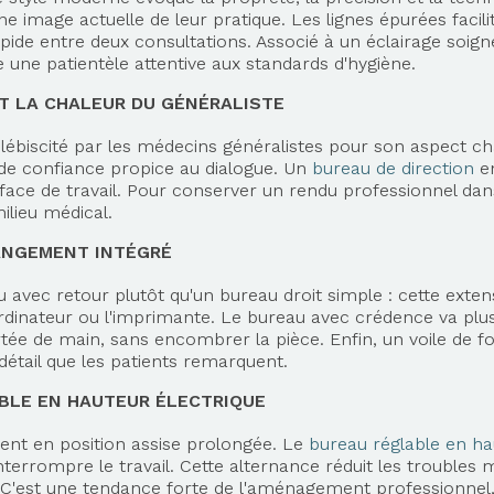
e image actuelle de leur pratique. Les lignes épurées facilit
rapide entre deux consultations. Associé à un éclairage so
e une patientèle attentive aux standards d'hygiène.
ET LA CHALEUR DU GÉNÉRALISTE
plébiscité par les médecins généralistes pour son aspect chal
de confiance propice au dialogue. Un
bureau de direction
en
ace de travail. Pour conserver un rendu professionnel dans l
milieu médical.
ANGEMENT INTÉGRÉ
 avec retour plutôt qu'un bureau droit simple : cette exten
rdinateur ou l'imprimante. Le bureau avec crédence va plu
ée de main, sans encombrer la pièce. Enfin, un voile de fon
étail que les patients remarquent.
ABLE EN HAUTEUR ÉLECTRIQUE
ent en position assise prolongée. Le
bureau réglable en ha
terrompre le travail. Cette alternance réduit les troubles 
née. C'est une tendance forte de l'aménagement professionnel
Axeptio consent