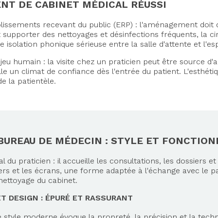
NT DE CABINET MÉDICAL RÉUSSI
issements recevant du public (ERP) : l'aménagement doit do
t supporter des nettoyages et désinfections fréquents, la ci
e isolation phonique sérieuse entre la salle d'attente et l'e
jeu humain : la visite chez un praticien peut être source d'
le un climat de confiance dès l'entrée du patient. L'esthétiq
de la patientèle.
 BUREAU DE MÉDECIN : STYLE ET FONCTION
 du praticien : il accueille les consultations, les dossiers et
ers et les écrans, une forme adaptée à l'échange avec le pat
nettoyage du cabinet.
T DESIGN : ÉPURÉ ET RASSURANT
style moderne évoque la propreté, la précision et la technici