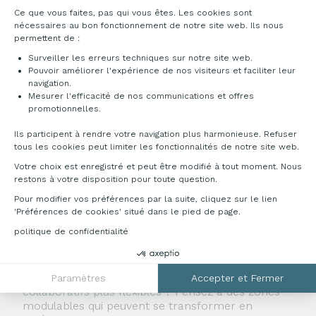
Plateforme de Gestion du Consentement : Pe
Ce que vous faites, pas qui vous êtes. Les cookies sont
nécessaires au bon fonctionnement de notre site web. Ils nous
permettent de :
Surveiller les erreurs techniques sur notre site web.
Pouvoir améliorer l'expérience de nos visiteurs et faciliter leur
navigation.
Mesurer l'efficacité de nos communications et offres
Axeptio consent
promotionnelles.
Ils participent à rendre votre navigation plus harmonieuse. Refuser
6. VOS ESPACES DE RÉUNION SONT SOUS-
tous les cookies peut limiter les fonctionnalités de notre site web.
UTILISÉS (OU TOUJOURS BONDÉS)
Votre choix est enregistré et peut être modifié à tout moment. Nous
restons à votre disposition pour toute question.
Si la
salle de réunion
est un lieu que vos
Pour modifier vos préférences par la suite, cliquez sur le lien
employés ont tendance
à éviter
parce qu'elle est
'Préférences de cookies' situé dans le pied de page.
austère, mal équipée, ou si elle est constamment
politique de confidentialité
réservée, c'est un signe indiscutable qu
'il est
temps de repenser son aménagement.
Que diriez-vous d'intégrer des espaces
Paramètres
Accepter et Fermer
collaboratifs plus flexibles
? Pensez à des zones
modulables qui peuvent se transformer en