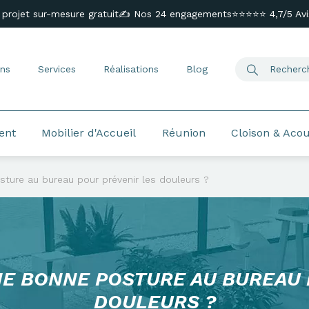
 projet sur-mesure gratuit
✍️ Nos 24 engagements
⭐⭐⭐⭐⭐ 4,7/5 Avis
ns
Services
Réalisations
Blog
ent
Mobilier d'Accueil
Réunion
Cloison & Aco
ure au bureau pour prévenir les douleurs ?
E BONNE POSTURE AU BUREAU 
DOULEURS ?