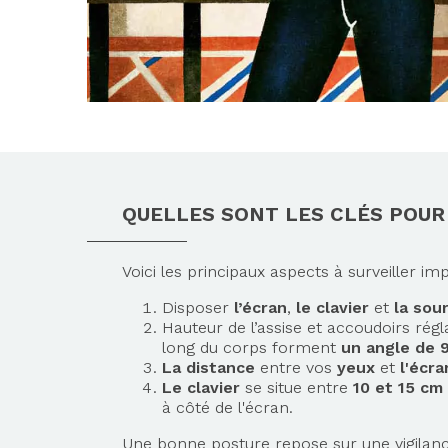
QUELLES SONT LES CLÉS POUR
Voici les principaux aspects à surveiller i
Disposer
l’écran
,
le clavier
et
la sou
Hauteur de l’assise et accoudoirs régl
long du corps forment
un angle de 
La distance
entre vos
yeux
et
l'écra
Le clavier
se situe entre
10 et 15 cm
à côté de l'écran.
Une bonne posture repose sur une vigilance