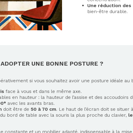
Une réduction des 
bien-être durable.
 ADOPTER UNE BONNE POSTURE ?
mpérativement si vous souhaitez avoir une posture idéale au 
ris
face à vous
et dans le même axe.
ables en hauteur : la hauteur de l’assise et des accoudoirs d
90°
avec les avants bras.
n
doit être de
50 à 70 cm
. Le haut de l’écran doit se situer 
du bord de table avec la souris la plus proche du clavier,
l
 constante et un mobilier adapté, indispensable à la mise