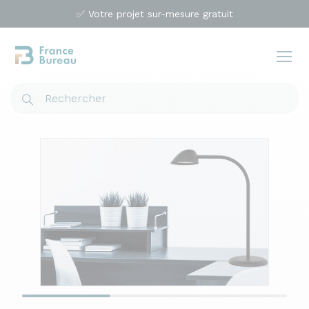
✅ Votre projet sur-mesure gratuit