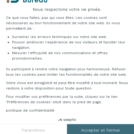
DÉCOUVREZ NOS GAMMES
Nous respectons votre vie privée.
COMPLÉMENTAIRES
Plateforme de Gestion du Consentement : Pe
Ce que vous faites, pas qui vous êtes. Les cookies sont
nécessaires au bon fonctionnement de notre site web. Ils nous
permettent de :
Surveiller les erreurs techniques sur notre site web.
Pouvoir améliorer l'expérience de nos visiteurs et faciliter leur
navigation.
Mesurer l'efficacité de nos communications et offres
Axeptio consent
promotionnelles.
Ils participent à rendre votre navigation plus harmonieuse. Refuser
tous les cookies peut limiter les fonctionnalités de notre site web.
Votre choix est enregistré et peut être modifié à tout moment. Nous
restons à votre disposition pour toute question.
Pour modifier vos préférences par la suite, cliquez sur le lien
'Préférences de cookies' situé dans le pied de page.
politique de confidentialité
PROMO
PROMO
Lampe de bureau
Profil Office-
Lampe de bure
Paramètres
Accepter et Fermer