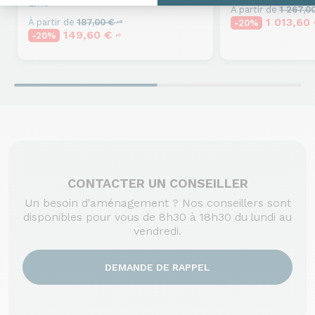
Line
À partir de
1 267,0
1 013,60
À partir de
187,00 €
-20%
HT
149,60 €
-20%
HT
CONTACTER UN CONSEILLER
Un besoin d'aménagement ? Nos conseillers sont
disponibles pour vous de 8h30 à 18h30 du lundi au
vendredi.
DEMANDE DE RAPPEL