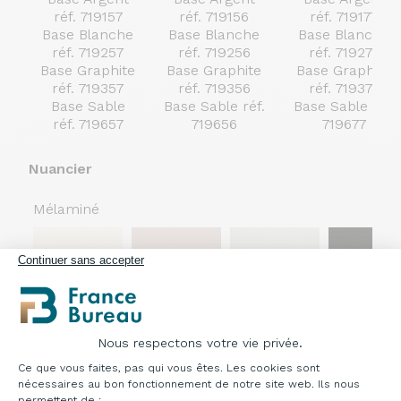
réf.
719157
réf.
719156
réf.
719177
Base Blanche
Base Blanche
Base Blanche
réf.
719257
réf.
719256
réf.
719277
Base Graphite
Base Graphite
Base Graphite
réf.
719357
réf.
719356
réf.
719377
Base Sable
Base Sable réf.
Base Sable réf.
réf.
719657
719656
719677
Nuancier
Mélaminé
Continuer sans accepter
Blanc
Sable
Gris
Graphite
Nous respectons votre vie privée.
Plateforme de Gestion du Consentement : Pe
053
620
197
204
Ce que vous faites, pas qui vous êtes. Les cookies sont
nécessaires au bon fonctionnement de notre site web. Ils nous
permettent de :