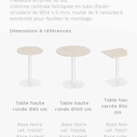
meilleure emprise au sol.
Colonne centrale fabriquée en tube d’acier
circulaire de Ø114 x 2 mm, munie de 4 rainures à
extrémité pour faciliter le montage.
Dimensions & références
Table haute
Table haute
Table haute
carrée 80x80
ronde Ø80 cm
ronde Ø100 cm
cm
Base Noire
Base Noire
Base Noire
réf. 719057
réf.
719056
réf.
719077
Base Argent
Base Argent
Base Argent