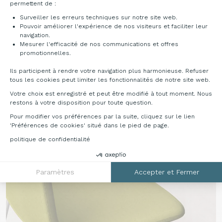
permettent de :
LA904
LA132
LA425
LA027
Surveiller les erreurs techniques sur notre site web.
Pouvoir améliorer l'expérience de nos visiteurs et faciliter leur
Tissu TASMANIA
navigation.
Mesurer l'efficacité de nos communications et offres
Axeptio consent
promotionnelles.
Ils participent à rendre votre navigation plus harmonieuse. Refuser
tous les cookies peut limiter les fonctionnalités de notre site web.
Votre choix est enregistré et peut être modifié à tout moment. Nous
TS025
TS009
TS027
TS039
restons à votre disposition pour toute question.
Pour modifier vos préférences par la suite, cliquez sur le lien
'Préférences de cookies' situé dans le pied de page.
politique de confidentialité
Paramètres
Accepter et Fermer