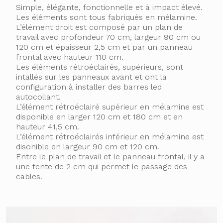
Simple, élégante, fonctionnelle et à impact élevé.
Les éléments sont tous fabriqués en mélamine.
L’élément droit est composé par un plan de
travail avec profondeur 70 cm, largeur 90 cm ou
120 cm et épaisseur 2,5 cm et par un panneau
frontal avec hauteur 110 cm.
Continuer sans accepter
Les éléments rétroéclairés, supérieurs, sont
intallés sur les panneaux avant et ont la
Nous respectons votre vie privée.
Plateforme de Gestion du Consentement : Pe
configuration à installer des barres led
Ce que vous faites, pas qui vous êtes. Les cookies sont
autocollant.
nécessaires au bon fonctionnement de notre site web. Ils nous
L’élément rétroéclairé supérieur en mélamine est
permettent de :
disponible en larger 120 cm et 180 cm et en
Surveiller les erreurs techniques sur notre site web.
hauteur 41,5 cm.
Pouvoir améliorer l'expérience de nos visiteurs et faciliter leur
L’élément rétroéclairés inférieur en mélamine est
navigation.
disonible en largeur 90 cm et 120 cm.
Mesurer l'efficacité de nos communications et offres
Entre le plan de travail et le panneau frontal, il y a
promotionnelles.
une fente de 2 cm qui permet le passage des
Axeptio consent
cables.
Ils participent à rendre votre navigation plus harmonieuse. Refuser
tous les cookies peut limiter les fonctionnalités de notre site web.
Votre choix est enregistré et peut être modifié à tout moment. Nous
restons à votre disposition pour toute question.