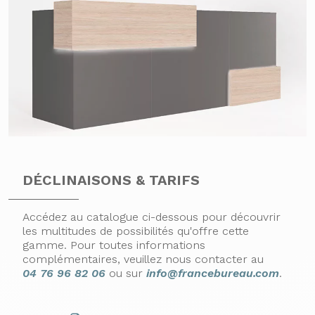
Pour modifier vos préférences par la suite, cliquez sur le lien
'Préférences de cookies' situé dans le pied de page.
politique de confidentialité
Paramètres
Accepter et Fermer
DÉCLINAISONS & TARIFS
Accédez au catalogue ci-dessous pour découvrir
les multitudes de possibilités qu'offre cette
gamme. Pour toutes informations
complémentaires, veuillez nous contacter au
04 76 96 82 06
ou sur
info@francebureau.com
.