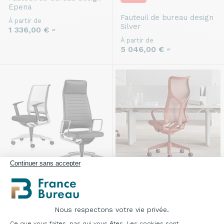
Epena
Fauteuil de bureau design
À partir de
Silver
1 336,00 €
HT
À partir de
5 046,00 €
HT
Continuer sans accepter
Fauteuil de bureau design
DESIGN AWARD
PROMO
Vintageis5
Fauteuil de bureau design
À partir de
Nous respectons votre vie privée.
Cosm
1 187,00 €
Plateforme de Gestion du Consentement : Pe
HT
Ce que vous faites, pas qui vous êtes. Les cookies sont