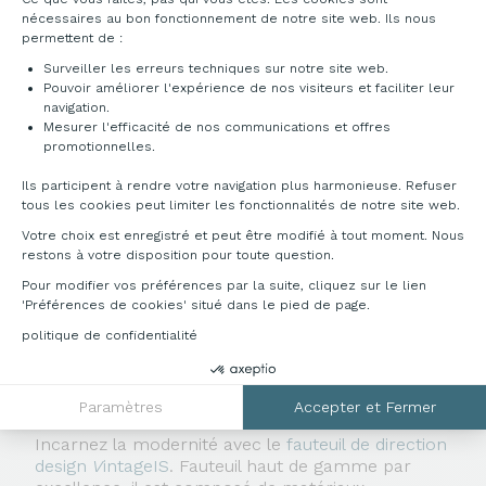
À partir de
2 520,00 €
HT
nécessaires au bon fonctionnement de notre site web. Ils nous
2 394,00 €
-5%
HT
permettent de :
Surveiller les erreurs techniques sur notre site web.
Pouvoir améliorer l'expérience de nos visiteurs et faciliter leur
Vous avez vu
10
sur 10 résultats
navigation.
Mesurer l'efficacité de nos communications et offres
Axeptio consent
promotionnelles.
Ils participent à rendre votre navigation plus harmonieuse. Refuser
tous les cookies peut limiter les fonctionnalités de notre site web.
Votre choix est enregistré et peut être modifié à tout moment. Nous
restons à votre disposition pour toute question.
Pour modifier vos préférences par la suite, cliquez sur le lien
Pour rendre vos espaces de direction uniques,
'Préférences de cookies' situé dans le pied de page.
osez les
fauteuils de bureau
design. Chez France
politique de confidentialité
Bureau nous nous évertuons à référencer des
produits différenciants à la fois ergonomiques et
esthétiques qui sublimeront vos bureaux.
Paramètres
Accepter et Fermer
Incarnez la modernité avec le
fauteuil de direction
design
V
intageIS
. Fauteuil haut de gamme par