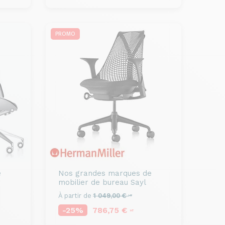
PROMO
e
Nos grandes marques de
r
mobilier de bureau
Sayl
À partir de
1 049,00 €
HT
-25%
786,75 €
HT