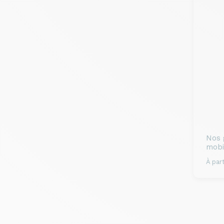
Nos 
mobi
À part