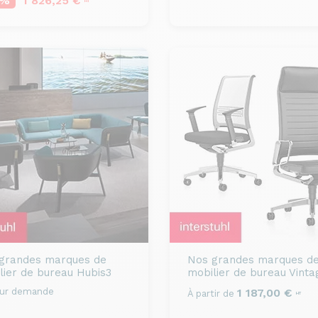
5%
1 826,25 €
HT
grandes marques de
Nos grandes marques d
lier de bureau
Hubis3
mobilier de bureau
Vinta
sur demande
1 187,00 €
À partir de
HT