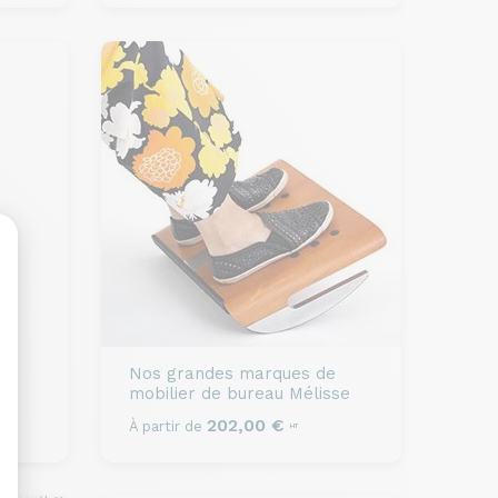
sonnalisez vos Options
e
Nos grandes marques de
d
mobilier de bureau
Mélisse
202,00 €
À partir de
HT