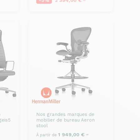
-5%
2 394,00 €
HT
e
Nos grandes marques de
geis5
mobilier de bureau
Aeron
stool
1 949,00 €
À partir de
HT