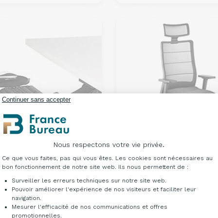
Continuer sans accepter
Nous respectons votre vie privée.
Plateforme de Gestion du Consentement : Per
Ce que vous faites, pas qui vous êtes. Les cookies sont nécessaires au
grandes marques de
Nos grandes marques d
bon fonctionnement de notre site web. Ils nous permettent de :
lier de bureau
Nigelle
mobilier de bureau
Airpa
Surveiller les erreurs techniques sur notre site web.
504,00 €
1 340,00 €
ir de
À partir de
HT
HT
Pouvoir améliorer l'expérience de nos visiteurs et faciliter leur
navigation.
Mesurer l'efficacité de nos communications et offres
Axeptio consent
promotionnelles.