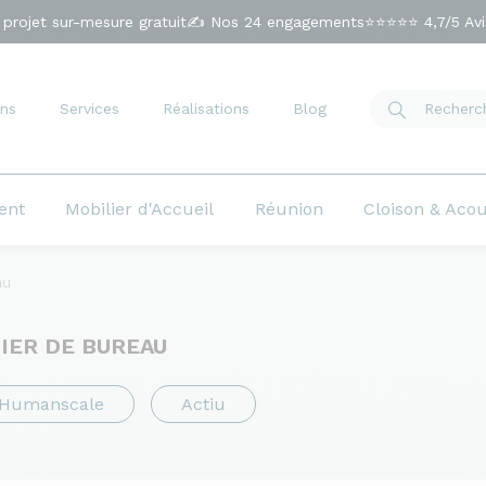
 projet sur-mesure gratuit
✍️ Nos 24 engagements
⭐⭐⭐⭐⭐ 4,7/5 Avis
ns
Services
Réalisations
Blog
ent
Mobilier d'Accueil
Réunion
Cloison & Aco
au
IER DE BUREAU
Humanscale
Actiu