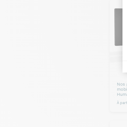
Nos 
mobi
Huma
À part