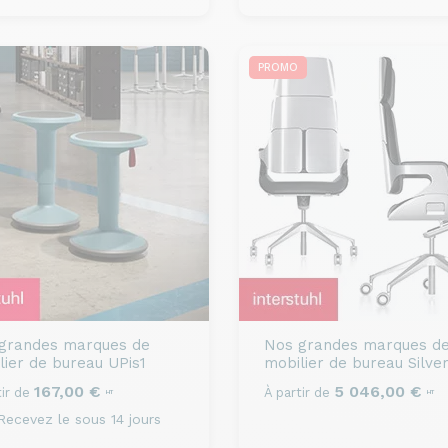
PROMO
grandes marques de
Nos grandes marques d
lier de bureau
UPis1
mobilier de bureau
Silve
167,00 €
5 046,00 €
ir de
À partir de
HT
HT
ecevez le sous 14 jours