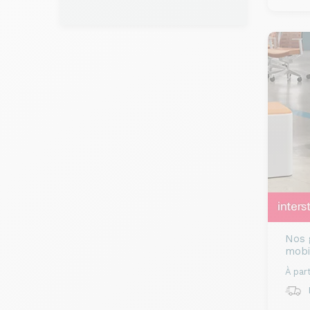
Nos 
mobi
À part
R