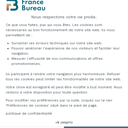
Nous respectons votre vie privée.
Plateforme de Gestion du Consentement : Pe
Ce que vous faites, pas qui vous êtes. Les cookies sont
nécessaires au bon fonctionnement de notre site web. Ils nous
PROMO
PROMO
permettent de :
Assise salle d'attente
Assise salle d'attente
Surveiller les erreurs techniques sur notre site web.
Zenas
Inari
Pouvoir améliorer l'expérience de nos visiteurs et faciliter leur
navigation.
À partir de
167,00 €
À partir de
120,00 €
HT
HT
Mesurer l'efficacité de nos communications et offres
133,60 €
Axeptio consent
114,00 €
-20%
-5%
HT
HT
promotionnelles.
Livraison gratuite
Recevez le sous 7 jours
Ils participent à rendre votre navigation plus harmonieuse. Refuser
tous les cookies peut limiter les fonctionnalités de notre site web.
Votre choix est enregistré et peut être modifié à tout moment. Nous
restons à votre disposition pour toute question.
Pour modifier vos préférences par la suite, cliquez sur le lien
'Préférences de cookies' situé dans le pied de page.
politique de confidentialité