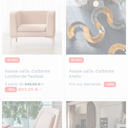
PROMO
PROMO
Assise salle d'attente
Assise salle d'attente
Lombarde fauteuil
Aneto
À partir de
945,00 €
Prix sur demande
-10%
HT
803,25 €
-15%
HT