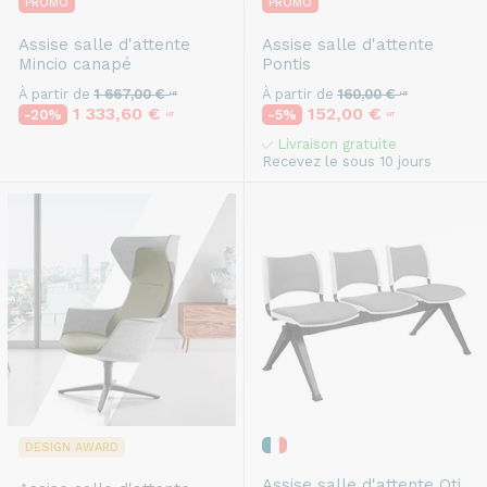
PROMO
PROMO
Assise salle d'attente
Assise salle d'attente
Mincio canapé
Pontis
À partir de
1 667,00 €
À partir de
160,00 €
HT
HT
1 333,60 €
152,00 €
-20%
-5%
HT
HT
Livraison gratuite
Recevez le sous 10 jours
DESIGN AWARD
Assise salle d'attente
Oti