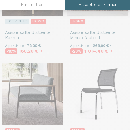
Paramètres
Accepter et Fermer
TOP VENTES
PROMO
PROMO
Assise salle d'attente
Assise salle d'attente
Karma
Mincio fauteuil
À partir de
178,00 €
À partir de
1 268,00 €
HT
HT
160,20 €
1 014,40 €
-10%
-20%
HT
HT