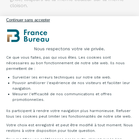
cloison.
Cloisons pieds plats
Continuer sans accepter
Structure : réalisée en polystyrène extrudé,
renforcé de profiles métalliques, d'épaisseur 5
mm, tapissée et avec possibilité de punaiser. Les
cloisons sont équipées d'éléments métalliques,
permettant de fixer les pieds.
Nous respectons votre vie privée.
Plateforme de Gestion du Consentement : Pe
Autoportante : avec deux pieds métalliques, avec
Ce que vous faites, pas qui vous êtes. Les cookies sont
patins réglables.
nécessaires au bon fonctionnement de notre site web. Ils nous
Suivante : avec un pied métallique avec patins
permettent de :
réglables d'un côté de la cloison, et un élément de
Surveiller les erreurs techniques sur notre site web.
liaison en métal de l'autre côté, qui sert à fixer la
Pouvoir améliorer l'expérience de nos visiteurs et faciliter leur
cloison aux autres éléments de l'aménagement.
navigation.
Mesurer l'efficacité de nos communications et offres
Axeptio consent
Pièces de liaison
promotionnelles.
Les cloisons peuvent être connectées entre elles
à l'aide des connecteurs spéciaux, sous les angles
Ils participent à rendre votre navigation plus harmonieuse. Refuser
de 90 ° et 135 ° et en aménagements en forme
tous les cookies peut limiter les fonctionnalités de notre site web.
de « I » (linéaire), de « T » et de « X ». Un jeu de
Votre choix est enregistré et peut être modifié à tout moment. Nous
connecteurs comprend : un connecteur
restons à votre disposition pour toute question.
supérieur, qui se pousse sur les bords de cloisons,