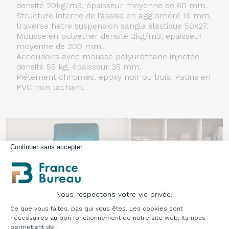
densité 20kg/m3, épaisseur moyenne de 60 mm.
Structure interne de l’assise en aggloméré 16 mm,
traverse hetre suspension sangle élastique 50x27.
Mousse en polyether densité 2kg/m3, épaisseur
moyenne de 200 mm.
Accoudoirs avec mousse polyuréthane injectée
densité 55 kg, épaisseur 35 mm.
Piétement chromés, époxy noir ou bois. Patins en
PVC non tachant.
Continuer sans accepter
Nous respectons votre vie privée.
Plateforme de Gestion du Consentement : Pe
Ce que vous faites, pas qui vous êtes. Les cookies sont
nécessaires au bon fonctionnement de notre site web. Ils nous
permettent de :