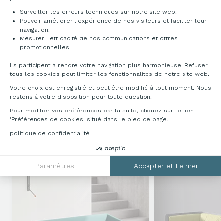
Surveiller les erreurs techniques sur notre site web.
Pouvoir améliorer l'expérience de nos visiteurs et faciliter leur
navigation.
DÉCLINAISONS & TARIFS
Mesurer l'efficacité de nos communications et offres
Axeptio consent
promotionnelles.
Pour toutes informations complémentaires,
Ils participent à rendre votre navigation plus harmonieuse. Refuser
veuillez nous contacter au
tous les cookies peut limiter les fonctionnalités de notre site web.
04 76 96 82 06
ou sur
info@francebureau.com
.
Votre choix est enregistré et peut être modifié à tout moment. Nous
restons à votre disposition pour toute question.
Pour modifier vos préférences par la suite, cliquez sur le lien
'Préférences de cookies' situé dans le pied de page.
DÉCOUVREZ NOS GAMMES
politique de confidentialité
COMPLÉMENTAIRES
Paramètres
Accepter et Fermer