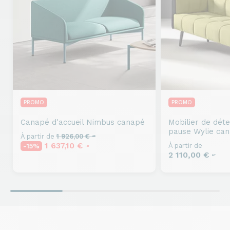
PROMO
PROMO
Canapé d'accueil
Nimbus canapé
Mobilier de déte
pause
Wylie ca
À partir de
1 926,00 €
HT
1 637,10 €
À partir de
-15%
HT
2 110,00 €
HT