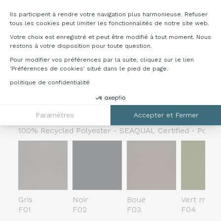
75% Laine - 25% Polyamide - Poids: 335 gr/m2 - Marti
Ils participent à rendre votre navigation plus harmonieuse. Refuser
tous les cookies peut limiter les fonctionnalités de notre site web.
Votre choix est enregistré et peut être modifié à tout moment. Nous
restons à votre disposition pour toute question.
Pour modifier vos préférences par la suite, cliquez sur le lien
'Préférences de cookies' situé dans le pied de page.
Gris clair
Gris foncé
Gris
Vert acide
642
643
tourterelle
647
politique de confidentialité
645
Cat. F - Sealife
Paramètres
Accepter et Fermer
100% Recycled Polyester - SEAQUAL Certified - Poids: 
Gris
Noir
Boue
Vert mous
F01
F02
F03
F04