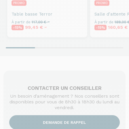
PROMO
PROMO
Table basse
Terror
Salle d'attente
R
À partir de
117,00 €
À partir de
189,00 
HT
99,45 €
160,65 
-15%
-15%
HT
CONTACTER UN CONSEILLER
Un besoin d'aménagement ? Nos conseillers sont
disponibles pour vous de 8h30 à 18h30 du lundi au
vendredi.
DEMANDE DE RAPPEL