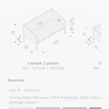
Canapé 2 places
Cana
Réf : 1SHD18 +
1SHD20
Réf : 1
Nuancier
Cat. B - Similicuir
Composition fibreuse : 65% Polyester, 35% Coton - Co
Ignifuge classe 1