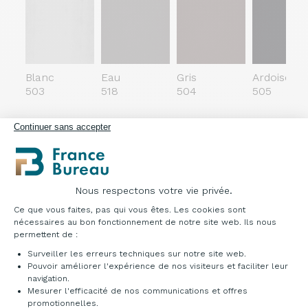
Blanc
Eau
Gris
Ardoise
503
518
504
505
Cat. D - Melange
Continuer sans accepter
100% Polyester FR RECYCLÉ - Poids: 340 gr/m2 Résistan
Nous respectons votre vie privée.
Plateforme de Gestion du Consentement : Pe
Ce que vous faites, pas qui vous êtes. Les cookies sont
nécessaires au bon fonctionnement de notre site web. Ils nous
permettent de :
Cendre
Gris
Fumée
Anthracite
Surveiller les erreurs techniques sur notre site web.
603
604
605
600
Pouvoir améliorer l'expérience de nos visiteurs et faciliter leur
navigation.
Cat. E - Laine
Mesurer l'efficacité de nos communications et offres
Axeptio consent
promotionnelles.