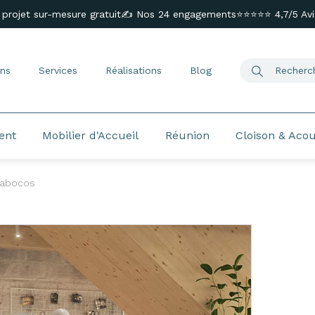
 projet sur-mesure gratuit
✍️ Nos 24 engagements
⭐⭐⭐⭐⭐ 4,7/5 Avis
ns
Services
Réalisations
Blog
ent
Mobilier d'Accueil
Réunion
Cloison & Aco
abocos