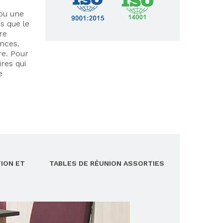
 ou une
s que le
re
ences.
re. Pour
res qui
e
TION ET
TABLES DE RÉUNION ASSORTIES