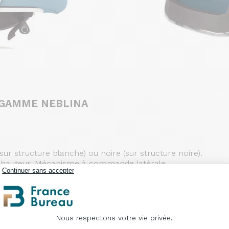
 GAMME NEBLINA
(sur structure blanche) ou noire (sur structure noire).
 en hauteur. Mécanisme à commande latérale.
Continuer sans accepter
sée de l'assise et du dossier avec tension réglable. Soutien
ructure noire). Base aluminium laqué époxy blanc (sur stru
Nous respectons votre vie privée.
Plateforme de Gestion du Consentement : Per