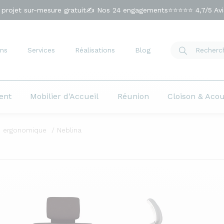
 projet sur-mesure gratuit
✍️ Nos 24 engagements
⭐⭐⭐⭐⭐ 4,7/5 Avis
ns
Services
Réalisations
Blog
ent
Mobilier d'Accueil
Réunion
Cloison & Aco
u ergonomique
Neblina