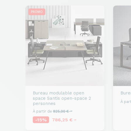
PROMO
Bureau modulable open
Burea
space
Santis open-space 2
À part
personnes
À partir de
925,00 €
HT
-15%
786,25 €
HT