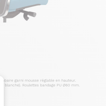
 lombaire garni mousse réglable en hauteur.
cture blanche). Roulettes bandage PU Ø60 mm.
sonnalisez vos Options