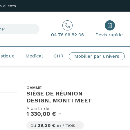
 clients
04 76 96 82 06
Devis rapide
ustique
Médical
CHR
Mobilier par univers
GAMME
SIÈGE DE RÉUNION
DESIGN, MONTI MEET
À partir de
1 330,00 €
HT
ou
29,29 €
/mois
HT