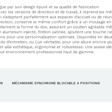
gue par son design épuré et sa qualité de fabrication
ec les versions de direction et de travail, il reprend les 
n s’adaptant parfaitement aux espaces d’accueil ou de réun
direction, conserve le même confort grâce à un moulage en
llement la forme du dos, assurant un soutien agréable m
 aluminium injecté, finition satinée, ajoutent une touche ra
ons pour une personnalisation optimale. Disponible en deu
cile d’entretien, ou Cuir véritable, pour une allure encore pl
eet allie esthétique, ergonomie et robustesse. Une assise id
 tout environnement professionnel haut de gamme.
ON
MÉCANISME SYNCHRONE BLOCABLE 4 POSITIONS