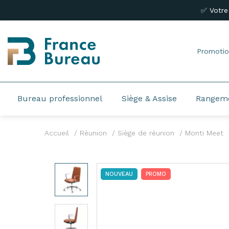
✅ Votre
Promotio
Bureau professionnel
Siège & Assise
Rangem
Accueil
Réunion
Siège de réunion
Monti Meet
NOUVEAU
PROMO