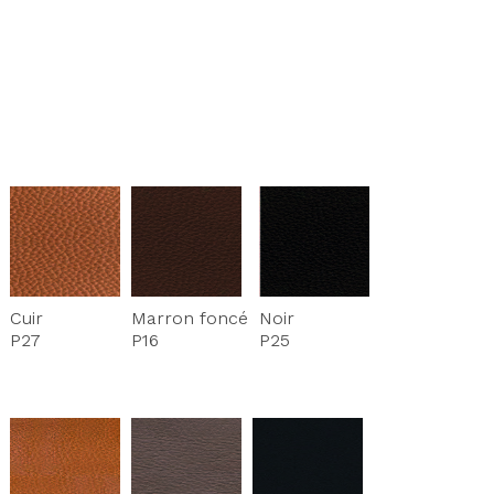
Cuir
Marron foncé
Noir
P27
P16
P25
Axeptio consent