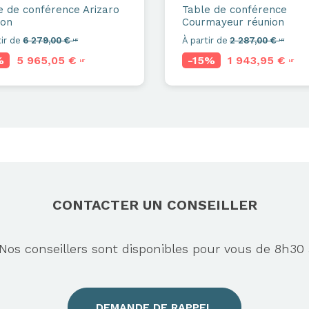
e de conférence
Arizaro
Table de conférence
ion
Courmayeur réunion
ir de
6 279,00 €
À partir de
2 287,00 €
HT
HT
%
5 965,05 €
-15%
1 943,95 €
HT
HT
CONTACTER UN CONSEILLER
s conseillers sont disponibles pour vous de 8h30 
DEMANDE DE RAPPEL