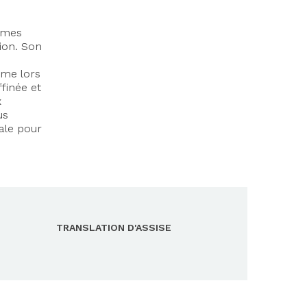
mêmes
ion. Son
ême lors
ffinée et
x
us
éale pour
TRANSLATION D'ASSISE