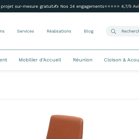
 projet sur-mesure gratuit
✍️ Nos 24 engagements
⭐⭐⭐⭐⭐ 4,7/5 Avis
ns
Services
Réalisations
Blog
ent
Mobilier d'Accueil
Réunion
Cloison & Aco