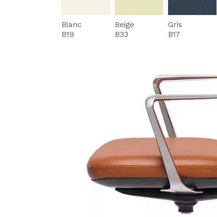
Blanc
Beige
Gris
B19
B33
B17