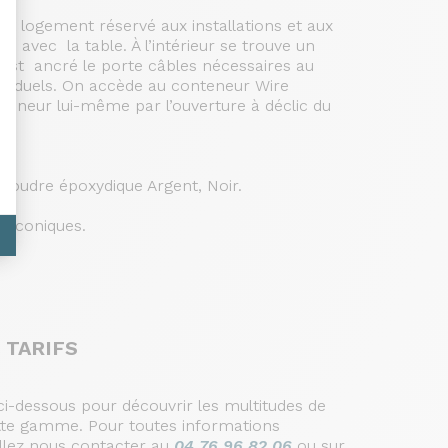
un logement réservé aux installations et aux
 avec la table. À l’intérieur se trouve un
l est ancré le porte câbles nécessaires au
ésiduels. On accède au conteneur Wire
teneur lui-même par l’ouverture à déclic du
poudre époxydique Argent, Noir.
is coniques.
 TARIFS
i-dessous pour découvrir les multitudes de
cette gamme. Pour toutes informations
llez nous contacter au
04 76 96 82 06
ou sur