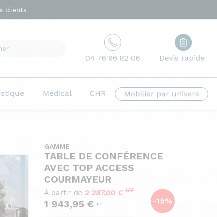
 clients
04 76 96 82 06
Devis rapide
ustique
Médical
CHR
Mobilier par univers
GAMME
TABLE DE CONFÉRENCE
AVEC TOP ACCESS
COURMAYEUR
HT
À partir de
2 287,00 €
-15%
1 943,95 €
HT