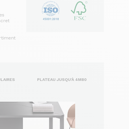
es
scret
rtiment
LAIRES
PLATEAU JUSQU'À 4M80