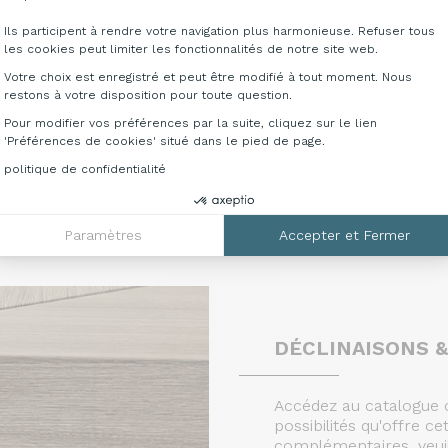
 bois d’épaisseur de 18 mm , anobli en mélaminique. C’est 
Ils participent à rendre votre navigation plus harmonieuse. Refuser tous
es éventuelles options techniques supplémentaires fournies
les cookies peut limiter les fonctionnalités de notre site web.
ucture, réalisé en particules de bois ép. 18 mm , sur leque
Votre choix est enregistré et peut être modifié à tout moment. Nous
ises schuko, prise phonie et données) en plus des câbles r
restons à votre disposition pour toute question.
ravail à l’aide du top-access, ou bien latéralement au con
Pour modifier vos préférences par la suite, cliquez sur le lien
'Préférences de cookies' situé dans le pied de page.
politique de confidentialité
n en tubulaire de section 50x20mm peintes avec peinture à 
 des vis des plateaux.
t par à l’aide de jointoyages métalliques rapides munis de v
Paramètres
Accepter et Fermer
DÉCLINAISONS &
Accédez au catalogue c
possibilités qu'offre 
complémentaires, veui