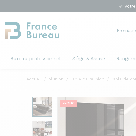
✅ Votre
Promotio
Bureau professionnel
Siège & Assise
Rangem
Accueil
Réunion
Table de réunion
Table de co
PROMO