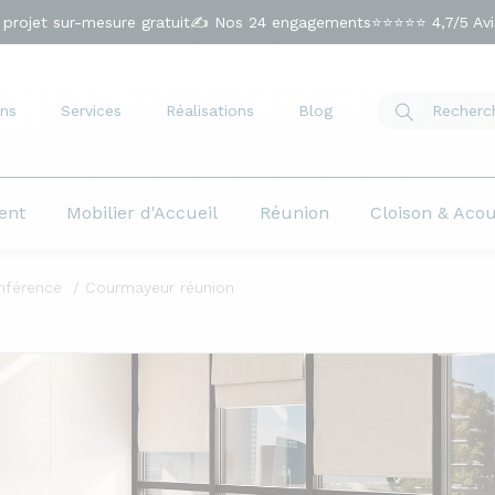
 projet sur-mesure gratuit
✍️ Nos 24 engagements
⭐⭐⭐⭐⭐ 4,7/5 Avis
ns
Services
Réalisations
Blog
ent
Mobilier d'Accueil
Réunion
Cloison & Aco
nférence
Courmayeur réunion