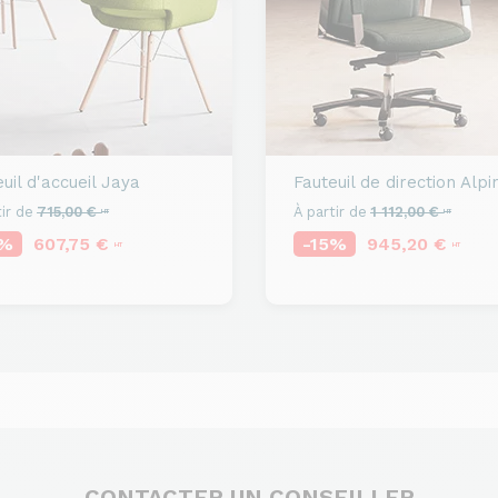
uil d'accueil
Jaya
Fauteuil de direction
Alpi
ir de
715,00 €
À partir de
1 112,00 €
HT
HT
5%
607,75 €
-15%
945,20 €
HT
HT
CONTACTER UN CONSEILLER