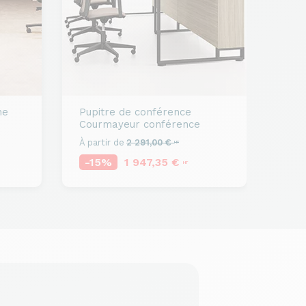
ne
Pupitre de conférence
Courmayeur conférence
À partir de
2 291,00 €
HT
-15%
1 947,35 €
HT