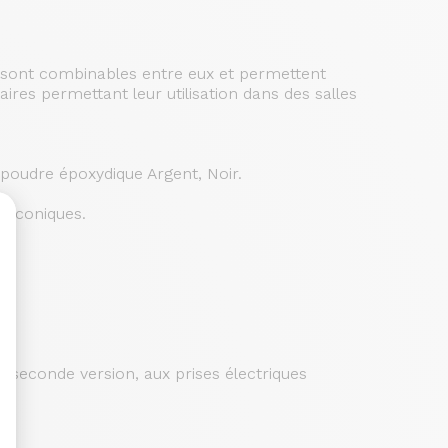
 sont combinables entre eux et permettent
ires permettant leur utilisation dans des salles
poudre époxydique Argent, Noir.
is coniques.
sonnalisez vos Options
 seconde version, aux prises électriques