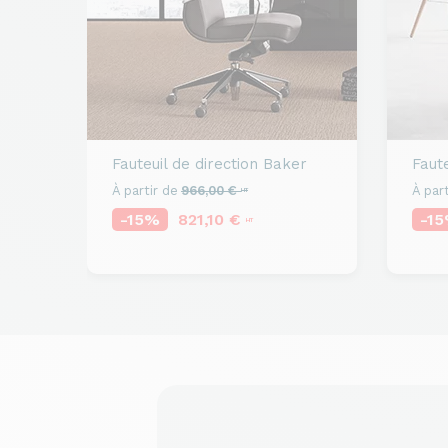
Fauteuil de direction
Baker
Faute
À partir de
966,00 €
À part
HT
-15%
821,10 €
-1
HT