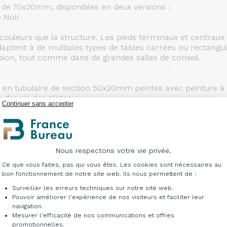
on de 70x20mm, disponibles en deux versions :
e Noir
ouleurs que la structure. Les pieds terminaux et centraux
adaptent à de multiples types de tables carrées ou rectangula
ion, tout comme dans de grandes salles de conseil.
n en tubulaire de section 50x20mm peintes avec peinture à 
 des vis des plateaux.
Continuer sans accepter
t par à l’aide de jointoyages métalliques rapides munis de v
couvert avec 3D-FOIL, avec bords chanfreinés.
Nous respectons votre vie privée.
Plateforme de Gestion du Consentement : Per
Ce que vous faites, pas qui vous êtes. Les cookies sont nécessaires au
ses électriques.
bon fonctionnement de notre site web. Ils nous permettent de :
u Blanc.
r accéder au compartiment passe-fils inférieur ou, dans la
Surveiller les erreurs techniques sur notre site web.
Pouvoir améliorer l'expérience de nos visiteurs et faciliter leur
navigation.
 poussière noire.
Mesurer l'efficacité de nos communications et offres
Axeptio consent
promotionnelles.