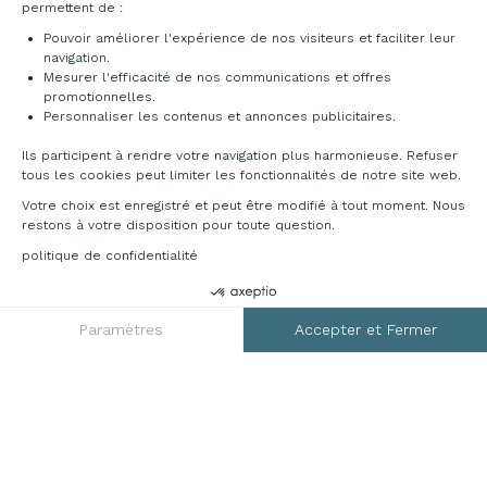
Livraison et installation
permettent de :
Pouvoir améliorer l'expérience de nos visiteurs et faciliter leur
navigation.
Mesurer l'efficacité de nos communications et offres
promotionnelles.
Personnaliser les contenus et annonces publicitaires.
Ils participent à rendre votre navigation plus harmonieuse. Refuser
tous les cookies peut limiter les fonctionnalités de notre site web.
Votre choix est enregistré et peut être modifié à tout moment. Nous
restons à votre disposition pour toute question.
politique de confidentialité
DEMANDER UN DEVIS
RGPD
Paramètres
Accepter et Fermer
Axeptio consent
Plateforme de Gestion du Consentement : Personnalisez vos O
Notre plateforme vous permet d'adapter et de gérer vos paramètr
Mentions légales
CGV
Plan du site
Contact
© 2026 France Bureau. Tous droits réservés
Création site internet by Dedi agency