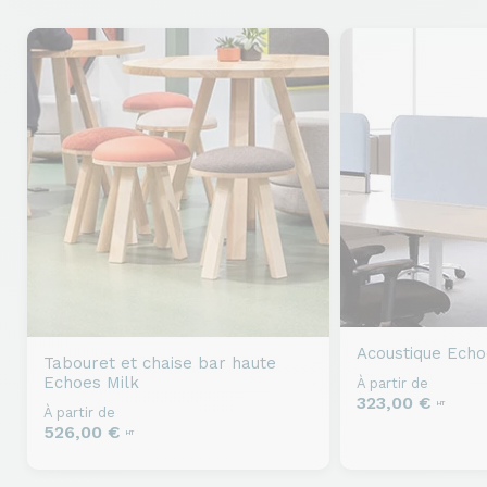
Acoustique
Echo
Tabouret et chaise bar haute
Echoes Milk
À partir de
323,00 €
HT
À partir de
526,00 €
HT