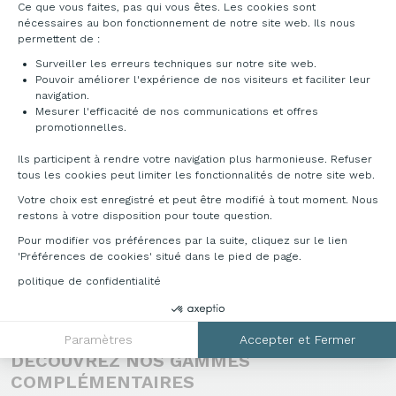
Plateforme de Gestion du Consentement : Pe
Ce que vous faites, pas qui vous êtes. Les cookies sont
nécessaires au bon fonctionnement de notre site web. Ils nous
permettent de :
Surveiller les erreurs techniques sur notre site web.
Pouvoir améliorer l'expérience de nos visiteurs et faciliter leur
navigation.
DÉCLINAISONS & TARIFS
Mesurer l'efficacité de nos communications et offres
Axeptio consent
promotionnelles.
Accédez au catalogue ci-dessous pour découvrir
Ils participent à rendre votre navigation plus harmonieuse. Refuser
les multitudes de possibilités qu'offre cette
tous les cookies peut limiter les fonctionnalités de notre site web.
gamme. Pour toutes informations
Votre choix est enregistré et peut être modifié à tout moment. Nous
complémentaires, veuillez nous contacter au
restons à votre disposition pour toute question.
04 76 96 82 06
ou sur
info@francebureau.com
.
Pour modifier vos préférences par la suite, cliquez sur le lien
'Préférences de cookies' situé dans le pied de page.
Télécharger la documentation
politique de confidentialité
Paramètres
Accepter et Fermer
DÉCOUVREZ NOS GAMMES
COMPLÉMENTAIRES