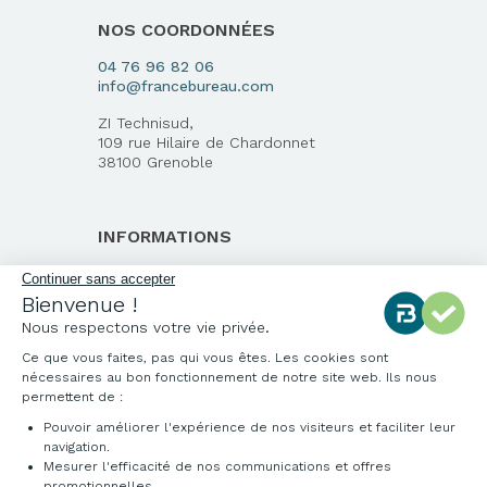
NOS COORDONNÉES
04 76 96 82 06
info@francebureau.com
ZI Technisud,
109 rue Hilaire de Chardonnet
38100 Grenoble
INFORMATIONS
Qui sommes-nous ?
Continuer sans accepter
Bienvenue !
Notre charte qualité
Nous respectons votre vie privée.
Environnement
Ce que vous faites, pas qui vous êtes. Les cookies sont
Origine des produits
nécessaires au bon fonctionnement de notre site web. Ils nous
Livraison et installation
permettent de :
Pouvoir améliorer l'expérience de nos visiteurs et faciliter leur
navigation.
Mesurer l'efficacité de nos communications et offres
promotionnelles.