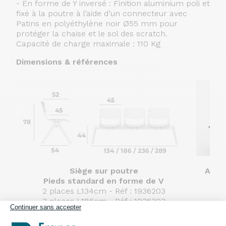
- En forme de Y inversé : Finition aluminium poli et
fixé à la poutre à l’aide d’un connecteur avec
Patins en polyéthylène noir Ø55 mm pour
protéger la chaise et le sol des scratch.
Capacité de charge maximale : 110 Kg
Dimensions & références
Siège sur poutre
Accou
Pieds standard en forme de V
Ré
2 places L134cm - Réf : 1936203
: 1
3 places L186cm - Réf : 1936303
Continuer sans accepter
4 places L236cm - Réf : 1936403
5 places L289cm - Réf : 1936503