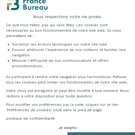
Nuancier
Nous respectons votre vie privée.
Plateforme de Gestion du Consentement : Pe
Polypropylène
Ce que vous faites, pas qui vous êtes. Les cookies sont
nécessaires au bon fonctionnement de notre site web. Ils nous
permettent de :
Surveiller les erreurs techniques sur notre site web.
Pouvoir améliorer l'expérience de nos visiteurs et faciliter leur
navigation.
Mesurer l'efficacité de nos communications et offres
Axeptio consent
Blanc
Noir
Marron
Rouge
promotionnelles.
29
21
27
24
Ils participent à rendre votre navigation plus harmonieuse. Refuser
tous les cookies peut limiter les fonctionnalités de notre site web.
Mélaminé
Votre choix est enregistré et peut être modifié à tout moment. Nous
restons à votre disposition pour toute question.
Pour modifier vos préférences par la suite, cliquez sur le lien
'Préférences de cookies' situé dans le pied de page.
politique de confidentialité
Blanc
Anthracite
Gris
Hêtre