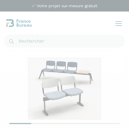
✅ Votre projet sur-mesure gratuit