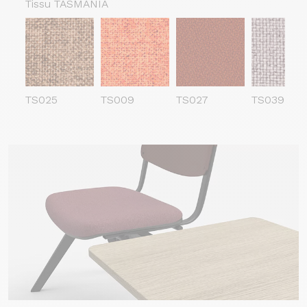
Tissu TASMANIA
TS025
TS009
TS027
TS039