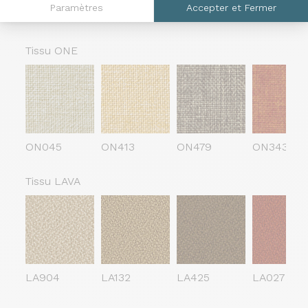
Paramètres
Accepter et Fermer
053
007
054
055
Tissu ONE
ON045
ON413
ON479
ON343
Tissu LAVA
LA904
LA132
LA425
LA027