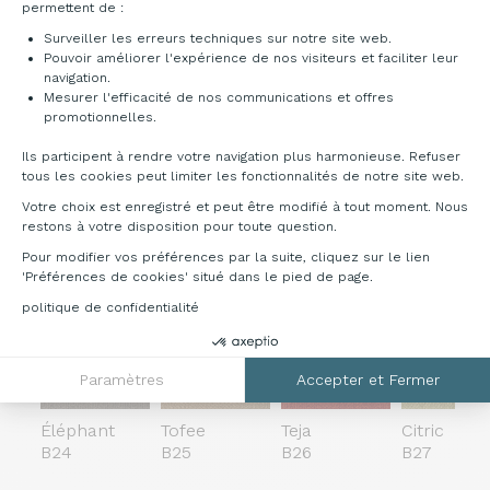
permettent de :
A35
A36
A37
A38
Surveiller les erreurs techniques sur notre site web.
Pouvoir améliorer l'expérience de nos visiteurs et faciliter leur
Tissu B : Cura
-
100% POLYESTER RECYCLÉ POST-C
navigation.
Mesurer l'efficacité de nos communications et offres
Axeptio consent
promotionnelles.
Ils participent à rendre votre navigation plus harmonieuse. Refuser
tous les cookies peut limiter les fonctionnalités de notre site web.
Sable
Curry
Cyprès
Saume
Votre choix est enregistré et peut être modifié à tout moment. Nous
B01
B02
B03
B05
restons à votre disposition pour toute question.
Pour modifier vos préférences par la suite, cliquez sur le lien
Tissu B : Apollo
-
100% POLYESTER
'Préférences de cookies' situé dans le pied de page.
politique de confidentialité
Paramètres
Accepter et Fermer
Éléphant
Tofee
Teja
Citric
B24
B25
B26
B27