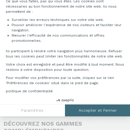
Ce que vous faites, pas qui vous êtes. Les cookies sont
nécessaires au bon fonctionnement de notre site web. Ils nous
permettent de :
Surveiller les erreurs techniques sur notre site web.
Pouvoir améliorer l'expérience de nos visiteurs et faciliter leur
navigation.
Mesurer l'efficacité de nos communications et offres
Axeptio consent
promotionnelles.
Ils participent à rendre votre navigation plus harmonieuse. Refuser
tous les cookies peut limiter les fonctionnalités de notre site web.
DÉCLINAISONS & TARIFS
Votre choix est enregistré et peut être modifié à tout moment. Nous
restons à votre disposition pour toute question.
Pour modifier vos préférences par la suite, cliquez sur le lien
Pour toutes informations complémentaires,
'Préférences de cookies' situé dans le pied de page.
veuillez nous contacter au
politique de confidentialité
04 76 96 82 06
ou sur
info@francebureau.com
.
Paramètres
Accepter et Fermer
DÉCOUVREZ NOS GAMMES