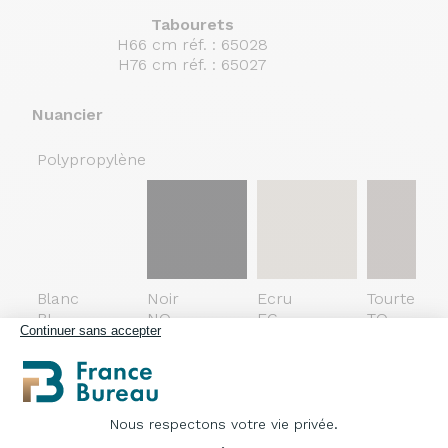
Tabourets
H66 cm réf. : 65028
H76 cm réf. : 65027
Nuancier
Polypropylène
Blanc
Noir
Ecru
Tourterelle
BL
NO
EC
TO
Continuer sans accepter
Nous respectons votre vie privée.
Plateforme de Gestion du Consentement : Pe