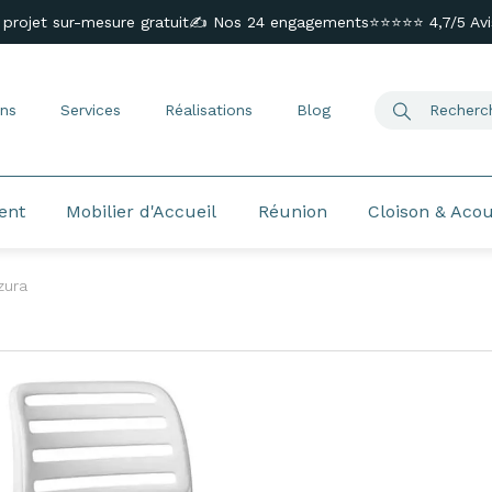
 projet sur-mesure gratuit
✍️ Nos 24 engagements
⭐⭐⭐⭐⭐ 4,7/5 Avis
ns
Services
Réalisations
Blog
ent
Mobilier d'Accueil
Réunion
Cloison & Aco
zura