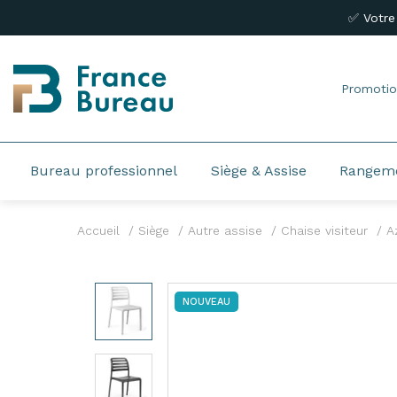
✅ Votre
Promotio
Bureau professionnel
Siège & Assise
Rangem
Accueil
Siège
Autre assise
Chaise visiteur
A
NOUVEAU