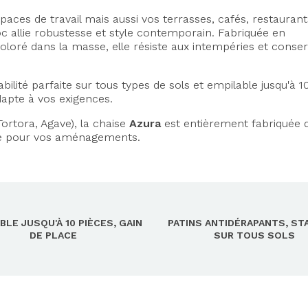
aces de travail mais aussi vos terrasses, cafés, restaurant
allie robustesse et style contemporain. Fabriquée en
coloré dans la masse, elle résiste aux intempéries et conse
ilité parfaite sur tous types de sols et empilable jusqu'à 1
dapte à vos exigences.
Tortora, Agave), la chaise
Azura
est entièrement fabriquée 
ble pour vos aménagements.
BLE JUSQU'À 10 PIÈCES, GAIN
PATINS ANTIDÉRAPANTS, STA
DE PLACE
SUR TOUS SOLS