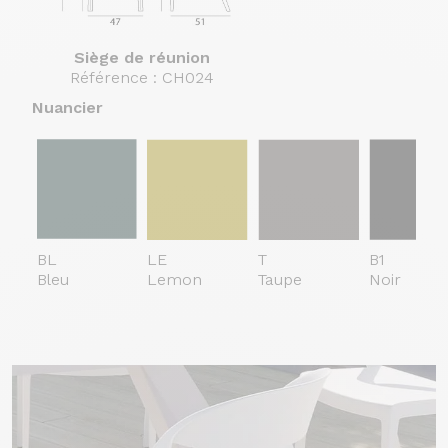
Siège de réunion
Référence : CH024
Nuancier
BL
LE
T
B1
Bleu
Lemon
Taupe
Noir
Continuer sans accepter
Nous respectons votre vie privée.