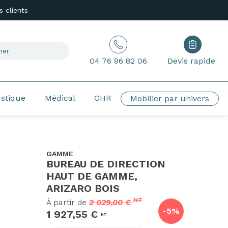
 clients
04 76 96 82 06
Devis rapide
ustique
Médical
CHR
Mobilier par univers
GAMME
BUREAU DE DIRECTION
HAUT DE GAMME,
ARIZARO BOIS
HT
À partir de
2 029,00 €
-5%
1 927,55 €
HT