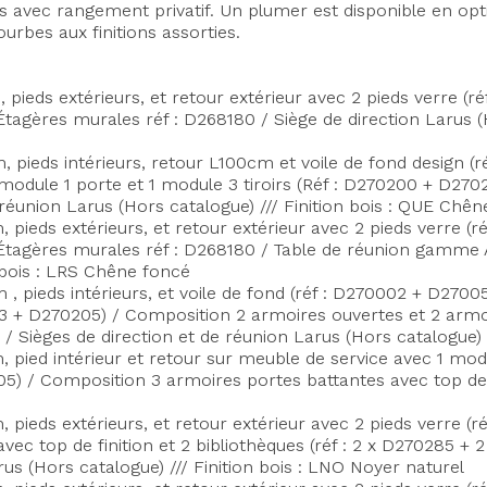
és avec rangement privatif.
Un plumer est disponible en opt
urbes aux finitions assorties.
pieds extérieurs, et retour extérieur avec 2 pieds verre (
Étagères murales réf : D268180 / Siège de direction Larus (
 pieds intérieurs, retour L100cm et voile de fond design 
1 module 1 porte et 1 module 3 tiroirs (Réf : D270200 + D
 réunion Larus (Hors catalogue) /// Finition bois : QUE Chên
pieds extérieurs, et retour extérieur avec 2 pieds verre 
 Étagères murales réf : D268180 / Table de réunion gamme A
n bois : LRS Chêne foncé
 pieds intérieurs, et voile de fond (réf : D270002 + D2700
3 + D270205) / Composition 2 armoires ouvertes et 2 armoire
 Sièges de direction et de réunion Larus (Hors catalogue) /
pied intérieur et retour sur meuble de service avec 1 modu
/ Composition 3 armoires portes battantes avec top de fi
pieds extérieurs, et retour extérieur avec 2 pieds verre 
ec top de finition et 2 bibliothèques (réf : 2 x D270285 +
Axeptio consent
rus (Hors catalogue) /// Finition bois : LNO Noyer naturel