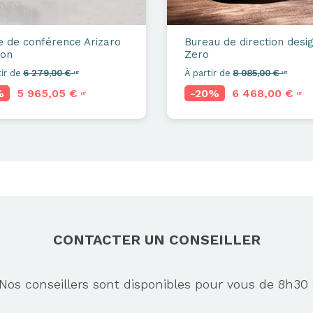
e de conférence
Arizaro
Bureau de direction desi
ion
Zero
ir de
6 279,00 €
À partir de
8 085,00 €
HT
HT
%
5 965,05 €
-20%
6 468,00 €
HT
HT
CONTACTER UN CONSEILLER
s conseillers sont disponibles pour vous de 8h30 