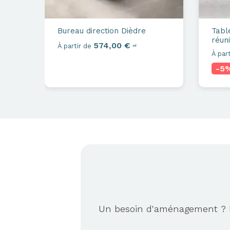
Bureau direction
Dièdre
Tabl
réun
574,00 €
À partir de
HT
À part
-5
Un besoin d'aménagement ? No