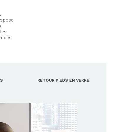
,
opose
s
les
là des
IS
RETOUR PIEDS EN VERRE