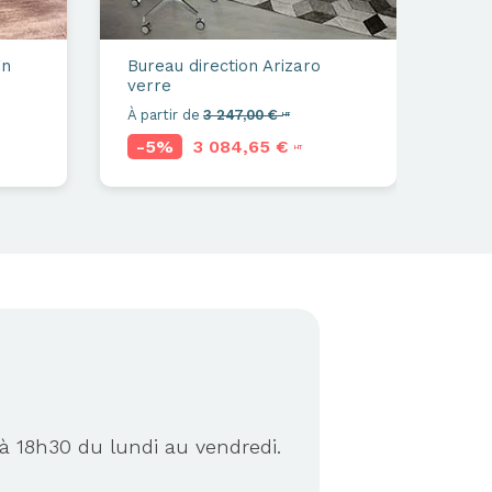
gn
Bureau direction
Arizaro
verre
À partir de
3 247,00 €
HT
-5%
3 084,65 €
HT
à 18h30 du lundi au vendredi.