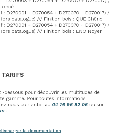
(réf : D270003 + D270054 + D270070 + D270017) /
e foncé
(réf : D270001 + D270054 + D270070 + D270017) /
Hors catalogue) /// Finition bois : QUE Chêne
(réf : D270001 + D270054 + D270070 + D270017) /
Hors catalogue) /// Finition bois : LNO Noyer
 TARIFS
i-dessous pour découvrir les multitudes de
cette gamme.
Pour toutes informations
lez nous contacter au
04 76 96 82 06
ou sur
om
.
élécharger la documentation