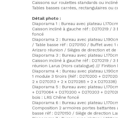
Caissons sur roulettes standards ou inclin
Tables basses carrées, rectangulaires ou co
Détail photo :
Diaporama 1 : Bureau avec plateau L170cm, 
Caisson incliné à gauche réf : D270219 / 3 
foncé
Diaporama 2 : Bureau avec plateau L190cm,
/ Table basse réf : D270150 / Buffet avec 
Arizaro réunion / Sièges de direction et de
Diaporama 3 : Bureau avec plateau L170cm, 
Caisson incliné à gauche réf : D270219 / 3
réunion Larus (Hors catalogue) /// Finitio
Diaporama 4 : Bureau avec plateau L190cm ,
1 module 3 tiroirs (Réf : D270200 + D27020
2 x D270313 + 2 x D270285 + 2 x D270338) /
Diaporama 5 : Bureau avec plateau L170cm, 
+ D270064 + D270200 + D270203 + D270205) 
bois : LRS Chêne foncé
Diaporama 6 : Bureau avec plateau L170cm, 
Composition 2 armoires portes battantes av
basse réf : D270150 / Siège de direction La