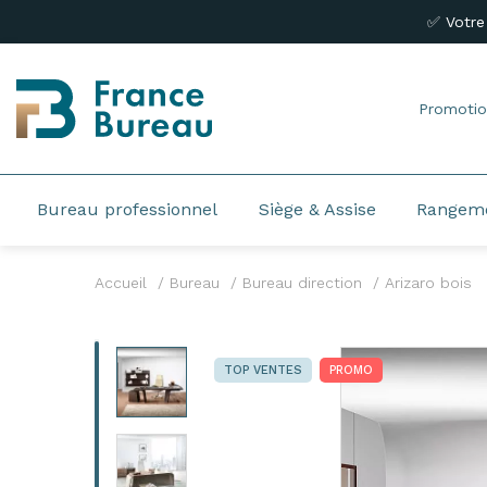
✅ Votre
Promotio
Bureau professionnel
Siège & Assise
Rangem
Accueil
Bureau
Bureau direction
Arizaro bois
TOP VENTES
PROMO