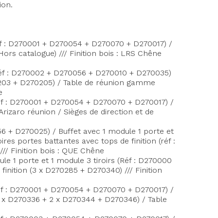
ion.
réf : D270001 + D270054 + D270070 + D270017) /
Hors catalogue) /// Finition bois : LRS Chêne
(réf : D270002 + D270056 + D270010 + D270035)
270203 + D270205) / Table de réunion gamme
e
(réf : D270001 + D270054 + D270070 + D270017) /
rizaro réunion / Sièges de direction et de
56 + D270025) / Buffet avec 1 module 1 porte et
s portes battantes avec tops de finition (réf :
// Finition bois : QUE Chêne
le 1 porte et 1 module 3 tiroirs (Réf : D270000
nition (3 x D270285 + D270340) /// Finition
(réf : D270001 + D270054 + D270070 + D270017) /
 2 x D270336 + 2 x D270344 + D270346) / Table