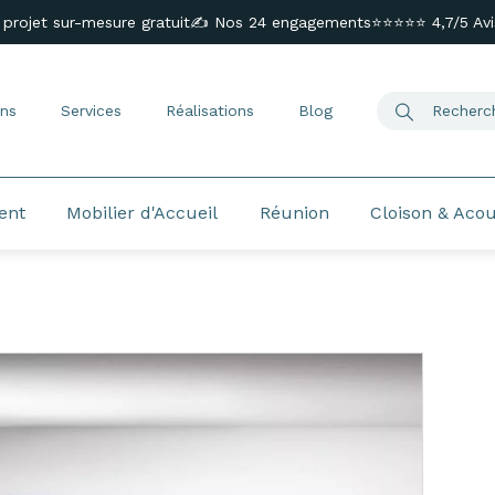
 projet sur-mesure gratuit
✍️ Nos 24 engagements
⭐⭐⭐⭐⭐ 4,7/5 Avis
ns
Services
Réalisations
Blog
ent
Mobilier d'Accueil
Réunion
Cloison & Aco