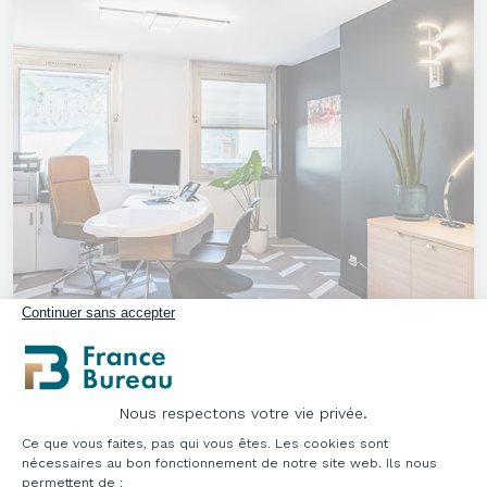
Continuer sans accepter
RÉALISATIONS
Nous respectons votre vie privée.
AMÉNAGEMENT PROFESSIONNEL - BELL' ART
Plateforme de Gestion du Consentement : Pe
DESIGN
Ce que vous faites, pas qui vous êtes. Les cookies sont
nécessaires au bon fonctionnement de notre site web. Ils nous
Publié le 09/10/2020
permettent de :