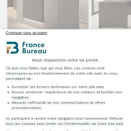
Continuer sans accepter
TOP VENTES
PROMO
PROMO
Nous respectons votre vie privée.
Banque d'accueil PMR
Neige
Bureau individue
Plateforme de Gestion du Consentement : Pe
Ce que vous faites, pas qui vous êtes. Les cookies sont
Cordier
À partir de
234,00
nécessaires au bon fonctionnement de notre site web. Ils nous
187,20 €
À partir de
1 395,00 €
-20%
permettent de :
HT
1 255,50 €
-10%
HT
Surveiller les erreurs techniques sur notre site web.
Pouvoir améliorer l'expérience de nos visiteurs et faciliter leur
navigation.
Mesurer l'efficacité de nos communications et offres
Axeptio consent
promotionnelles.
Ils participent à rendre votre navigation plus harmonieuse. Refuser
tous les cookies peut limiter les fonctionnalités de notre site web.
ARTICLES SIMILAIRES