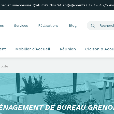
 projet sur-mesure gratuit
✍️ Nos 24 engagements
⭐⭐⭐⭐⭐ 4,7/5 Avis
ns
Services
Réalisations
Blog
ent
Mobilier d'Accueil
Réunion
Cloison & Aco
noble
ÉNAGEMENT DE BUREAU GRENO