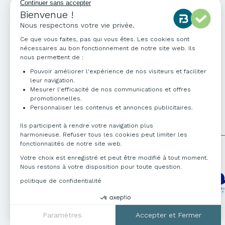
Continuer sans accepter
NOS COORDONNÉES
Bienvenue !
Nous respectons votre vie privée.
04 76 96 82 06
Ce que vous faites, pas qui vous êtes. Les cookies sont
info@francebureau.com
nécessaires au bon fonctionnement de notre site web. Ils
nous permettent de :
ZI Technisud,
109 rue Hilaire de Chardonnet
Pouvoir améliorer l'expérience de nos visiteurs et faciliter
38100 Grenoble
leur navigation.
Mesurer l'efficacité de nos communications et offres
promotionnelles.
Personnaliser les contenus et annonces publicitaires.
Ils participent à rendre votre navigation plus
harmonieuse. Refuser tous les cookies peut limiter les
fonctionnalités de notre site web.
Votre choix est enregistré et peut être modifié à tout moment.
Nous restons à votre disposition pour toute question.
politique de confidentialité
Paramètres
Accepter et Fermer